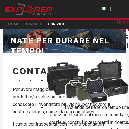
Home
HOME
CONTATTI
SCRIVICI
Prodotti
EXPLORER CASES
NATE PER DURARE NEL
PRODOTTI
TEMPO!
CONTATTACI
Per avere maggiori informazioni in merito ai nostri
prodotti e/o soluzioni personalizzate, per
conoscere il rivenditore più vicino, per ricevere il
L’Azienda detiene da tempo una
nostro catalogo, non esitare a contattarci.
posizione leader sul mercato mondiale,
grazie ai continui investimenti in ricerca,
I campi contrassegnati con * sono obbligatori