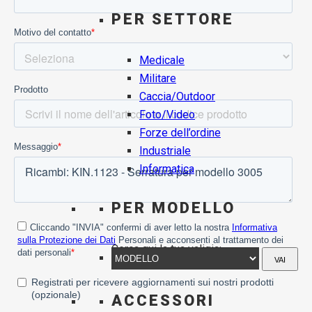
PER SETTORE
Medicale
Militare
Caccia/Outdoor
Foto/Video
Forze dell’ordine
Industriale
Informatica
PER MODELLO
Cerca qui la tua valigia:
VAI
ACCESSORI