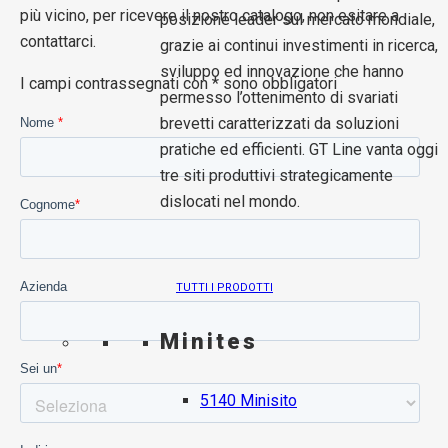
più vicino, per ricevere il nostro catalogo, non esitare a
posizione leader sul mercato mondiale,
contattarci.
grazie ai continui investimenti in ricerca,
sviluppo ed innovazione che hanno
I campi contrassegnati con * sono obbligatori
permesso l’ottenimento di svariati
brevetti caratterizzati da soluzioni
pratiche ed efficienti. GT Line vanta oggi
tre siti produttivi strategicamente
dislocati nel mondo.
TUTTI I PRODOTTI
Minites
5140 Minisito