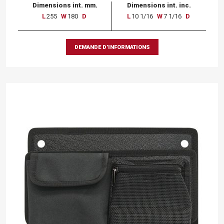
Dimensions int. mm.
Dimensions int. inc.
L
255
W
180
D
L
10 1/16
W
7 1/16
D
DEMANDE D’INFORMATIONS