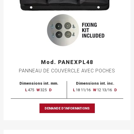
Mod. PANEXPL48
PANNEAU DE COUVERCLE AVEC POCHES
Dimensions int. mm.
Dimensions int. inc.
L
475
W
325
D
L
18 11/16
W
12 13/16
D
DEMANDE D’INFORMATIONS