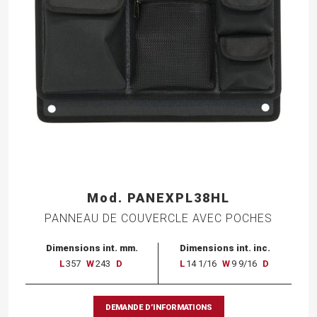
Mod. PANEXPL38HL
PANNEAU DE COUVERCLE AVEC POCHES
Dimensions int. mm.
Dimensions int. inc.
L
357
W
243
D
L
14 1/16
W
9 9/16
D
DEMANDE D’INFORMATIONS