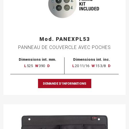
Mod. PANEXPL53
PANNEAU DE COUVERCLE AVEC POCHES
Dimensions int. mm.
Dimensions int. inc.
L
525
W
390
D
L
20 11/16
W
15 3/8
D
DEMANDE D’INFORMATIONS