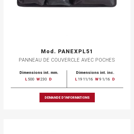
Mod. PANEXPL51
PANNEAU DE COUVERCLE AVEC POCHES
Dimensions int. mm.
Dimensions int. inc.
L
500
W
230
D
L
19 11/16
W
9 1/16
D
DEMANDE D’INFORMATIONS