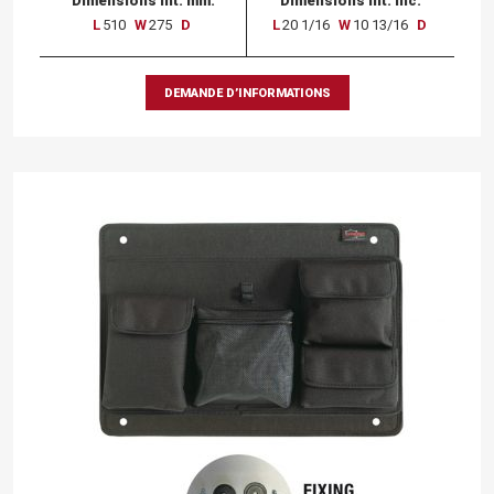
Dimensions int. mm.
Dimensions int. inc.
L
510
W
275
D
L
20 1/16
W
10 13/16
D
DEMANDE D’INFORMATIONS