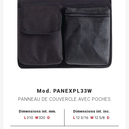
Mod. PANEXPL33W
PANNEAU DE COUVERCLE AVEC POCHES
Dimensions int. mm.
Dimensions int. inc.
L
310
W
320
D
L
12 3/16
W
12 5/8
D