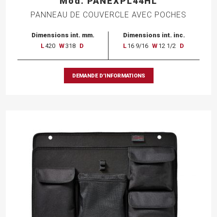
Mod. PANEXPL44HL
PANNEAU DE COUVERCLE AVEC POCHES
Dimensions int. mm.
Dimensions int. inc.
L
420
W
318
D
L
16 9/16
W
12 1/2
D
DEMANDE D’INFORMATIONS