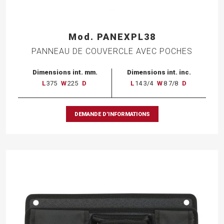
Mod. PANEXPL38
PANNEAU DE COUVERCLE AVEC POCHES
Dimensions int. mm.
Dimensions int. inc.
L
375
W
225
D
L
14 3/4
W
8 7/8
D
DEMANDE D’INFORMATIONS