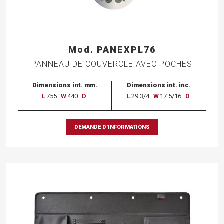
Mod. PANEXPL76
PANNEAU DE COUVERCLE AVEC POCHES
Dimensions int. mm.
Dimensions int. inc.
L
755
W
440
D
L
29 3/4
W
17 5/16
D
DEMANDE D’INFORMATIONS