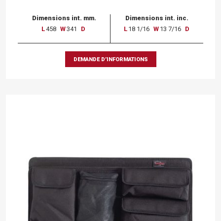
Dimensions int. mm.
Dimensions int. inc.
L
458
W
341
D
L
18 1/16
W
13 7/16
D
DEMANDE D’INFORMATIONS