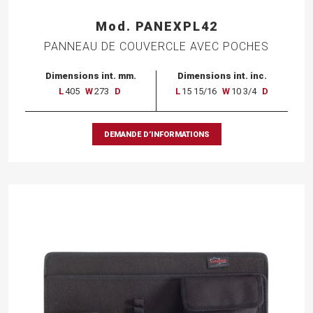
Mod. PANEXPL42
PANNEAU DE COUVERCLE AVEC POCHES
Dimensions int. mm.
Dimensions int. inc.
L
405
W
273
D
L
15 15/16
W
10 3/4
D
DEMANDE D’INFORMATIONS