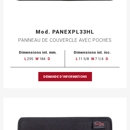
Mod. PANEXPL33HL
PANNEAU DE COUVERCLE AVEC POCHES
Dimensions int. mm.
Dimensions int. inc.
L
295
W
184
D
L
11 5/8
W
7 1/4
D
DEMANDE D’INFORMATIONS