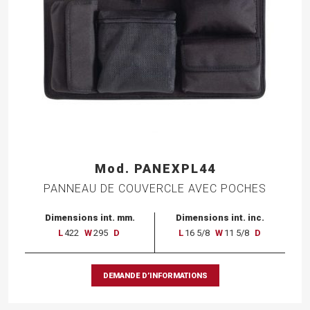
Mod. PANEXPL44
PANNEAU DE COUVERCLE AVEC POCHES
Dimensions int. mm.
Dimensions int. inc.
L
422
W
295
D
L
16 5/8
W
11 5/8
D
DEMANDE D’INFORMATIONS