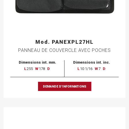
Mod. PANEXPL27HL
PANNEAU DE COUVERCLE AVEC POCHES
Dimensions int. mm.
Dimensions int. inc.
L
255
W
178
D
L
10 1/16
W
7
D
DEMANDE D’INFORMATIONS