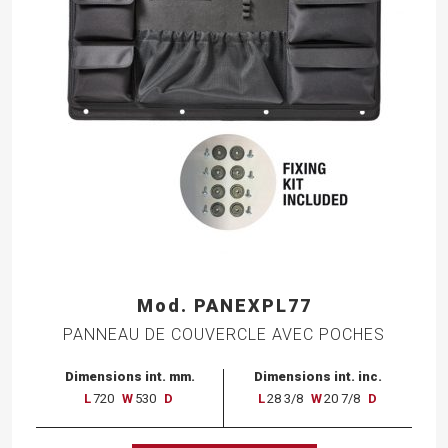
Mod. PANEXPL77
PANNEAU DE COUVERCLE AVEC POCHES
Dimensions int. mm.
Dimensions int. inc.
L
720
W
530
D
L
28 3/8
W
20 7/8
D