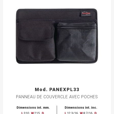
Mod. PANEXPL33
PANNEAU DE COUVERCLE AVEC POCHES
Dimensions int. mm.
Dimensions int. inc.
L
310
W
215
D
L
12 3/16
W
8 7/16
D