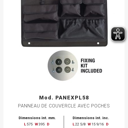
Mod. PANEXPL58
PANNEAU DE COUVERCLE AVEC POCHES
Dimensions int. mm.
Dimensions int. inc.
L
575
W
395
D
L
22 5/8
W
15 9/16
D