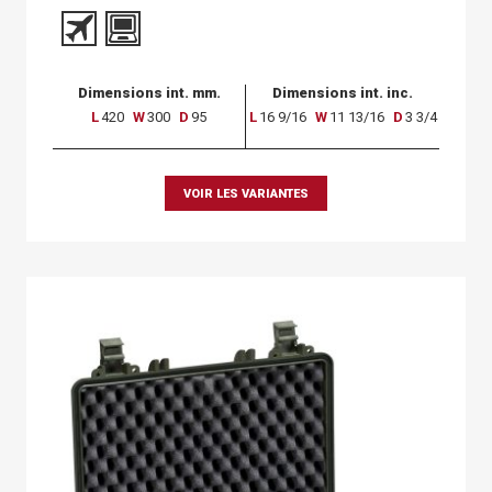
Dimensions int. mm.
Dimensions int. inc.
L
420
W
300
D
95
L
16 9/16
W
11 13/16
D
3 3/4
VOIR LES VARIANTES