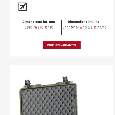
Dimensions int. mm.
Dimensions int. inc.
L
380
W
270
D
180
L
14 15/16
W
10 5/8
D
7 1/16
VOIR LES VARIANTES