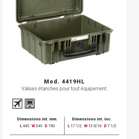
Mod. 4419HL
Valises étanches pour tout équipement.
Dimensions int. mm.
Dimensions int. inc.
L
445
W
345
D
190
L
17 1/2
W
13 9/16
D
7 1/2