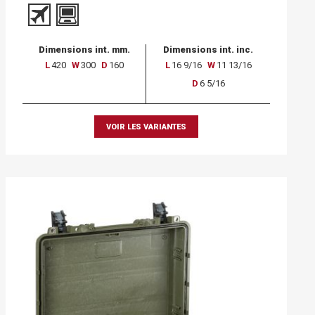
Dimensions int. mm.
Dimensions int. inc.
L
420
W
300
D
160
L
16 9/16
W
11 13/16
D
6 5/16
VOIR LES VARIANTES