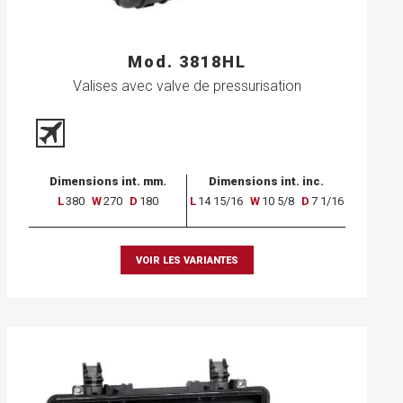
Mod. 3818HL
Valises avec valve de pressurisation
Dimensions int. mm.
Dimensions int. inc.
L
380
W
270
D
180
L
14 15/16
W
10 5/8
D
7 1/16
VOIR LES VARIANTES