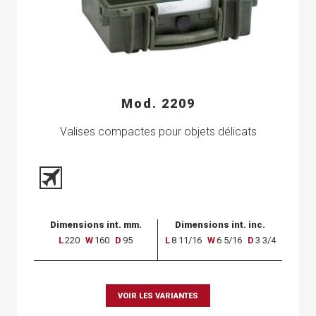
Mod. 2209
Valises compactes pour objets délicats
Dimensions int. mm.
Dimensions int. inc.
L
220
W
160
D
95
L
8 11/16
W
6 5/16
D
3 3/4
VOIR LES VARIANTES