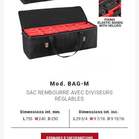
Mod. BAG-M
SAC REMBOURRÉ AVEC DIVISEURS
RÉGLABLES
Dimensions int. mm.
Dimensions int. inc.
L
755
W
240
D
250
L
29 3/4
W
9 7/16
D
9 13/16
DEMANDE D’INFORMATIONS