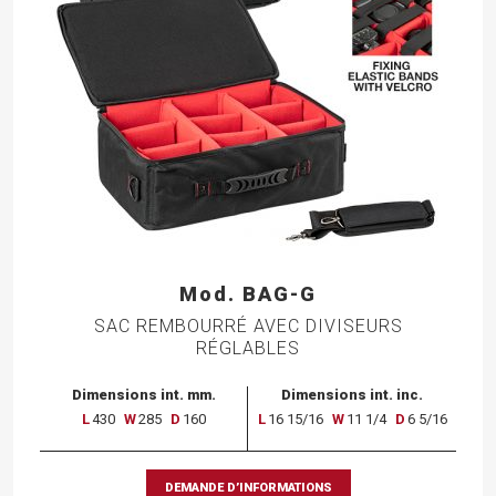
Mod. BAG-G
SAC REMBOURRÉ AVEC DIVISEURS
RÉGLABLES
Dimensions int. mm.
Dimensions int. inc.
L
430
W
285
D
160
L
16 15/16
W
11 1/4
D
6 5/16
DEMANDE D’INFORMATIONS