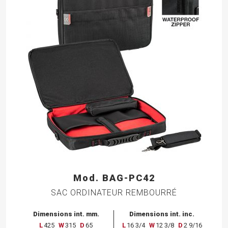
Mod. BAG-PC42
SAC ORDINATEUR REMBOURRÉ
Dimensions int. mm.
Dimensions int. inc.
L
425
W
315
D
65
L
16 3/4
W
12 3/8
D
2 9/16