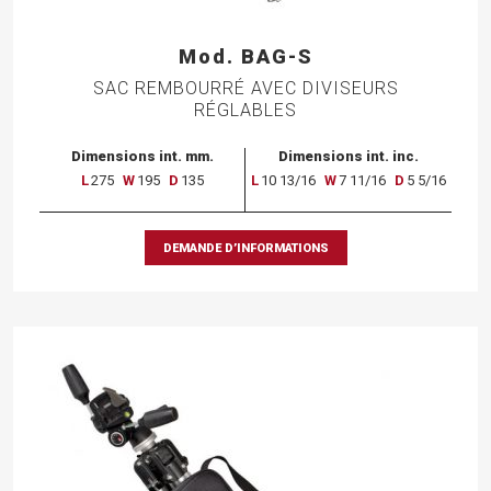
Mod. BAG-S
SAC REMBOURRÉ AVEC DIVISEURS
RÉGLABLES
Dimensions int. mm.
Dimensions int. inc.
L
275
W
195
D
135
L
10 13/16
W
7 11/16
D
5 5/16
DEMANDE D’INFORMATIONS