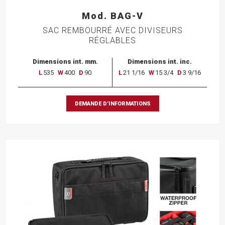
Mod. BAG-V
SAC REMBOURRÉ AVEC DIVISEURS
RÉGLABLES
Dimensions int. mm.
Dimensions int. inc.
L
535
W
400
D
90
L
21 1/16
W
15 3/4
D
3 9/16
DEMANDE D’INFORMATIONS