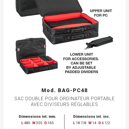
Mod. BAG-PC48
SAC DOUBLE POUR ORDINATEUR PORTABLE
AVEC DIVISEURS RÉGLABLES
Dimensions int. mm.
Dimensions int. inc.
L
480
W
355
D
165
L
18 7/8
W
14
D
6 1/2