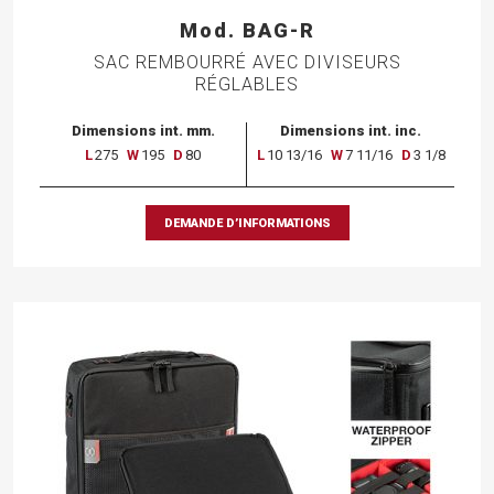
Mod. BAG-R
SAC REMBOURRÉ AVEC DIVISEURS
RÉGLABLES
Dimensions int. mm.
Dimensions int. inc.
L
275
W
195
D
80
L
10 13/16
W
7 11/16
D
3 1/8
DEMANDE D’INFORMATIONS