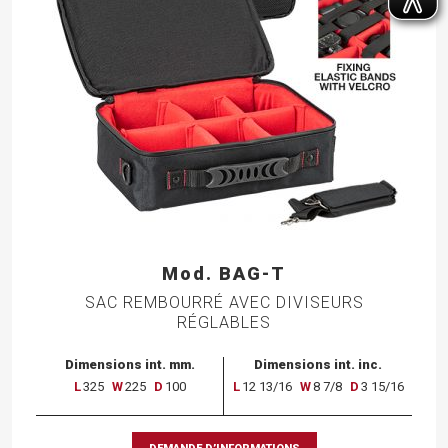
Mod. BAG-T
SAC REMBOURRÉ AVEC DIVISEURS
RÉGLABLES
Dimensions int. mm.
Dimensions int. inc.
L
325
W
225
D
100
L
12 13/16
W
8 7/8
D
3 15/16