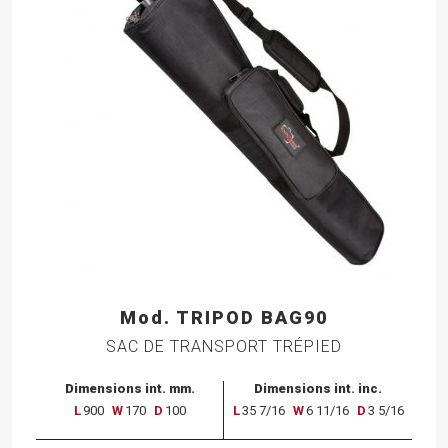
Mod. TRIPOD BAG90
SAC DE TRANSPORT TRÉPIED
Dimensions int. mm.
Dimensions int. inc.
L
900
W
170
D
100
L
35 7/16
W
6 11/16
D
3 5/16