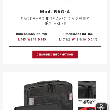
Mod. BAG-A
SAC REMBOURRÉ AVEC DIVISEURS
RÉGLABLES
Dimensions int. mm.
Dimensions int. inc.
L
445
W
345
D
140
L
17 1/2
W
13 9/16
D
5 1/2
DEMANDE D’INFORMATIONS