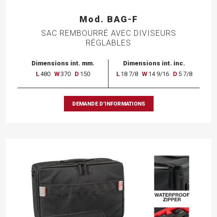
Mod. BAG-F
SAC REMBOURRÉ AVEC DIVISEURS
RÉGLABLES
Dimensions int. mm.
Dimensions int. inc.
L
480
W
370
D
150
L
18 7/8
W
14 9/16
D
5 7/8
DEMANDE D’INFORMATIONS