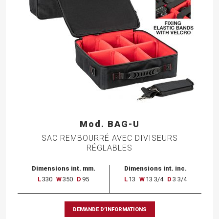
Mod. BAG-U
SAC REMBOURRÉ AVEC DIVISEURS
RÉGLABLES
Dimensions int. mm.
Dimensions int. inc.
L
330
W
350
D
95
L
13
W
13 3/4
D
3 3/4
DEMANDE D’INFORMATIONS