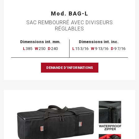
Mod. BAG-L
SAC REMBOURRÉ AVEC DIVISEURS
RÉGLABLES
Dimensions int. mm.
Dimensions int. inc.
L
385
W
250
D
240
L
15 3/16
W
9 13/16
D
9 7/16
DEMANDE D’INFORMATIONS