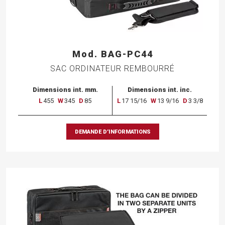
Mod. BAG-PC44
SAC ORDINATEUR REMBOURRÉ
Dimensions int. mm.
Dimensions int. inc.
L
455
W
345
D
85
L
17 15/16
W
13 9/16
D
3 3/8
DEMANDE D’INFORMATIONS