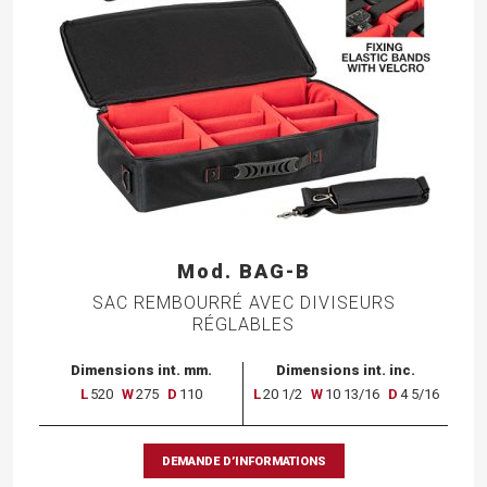
Mod. BAG-B
SAC REMBOURRÉ AVEC DIVISEURS
RÉGLABLES
Dimensions int. mm.
Dimensions int. inc.
L
520
W
275
D
110
L
20 1/2
W
10 13/16
D
4 5/16
DEMANDE D’INFORMATIONS