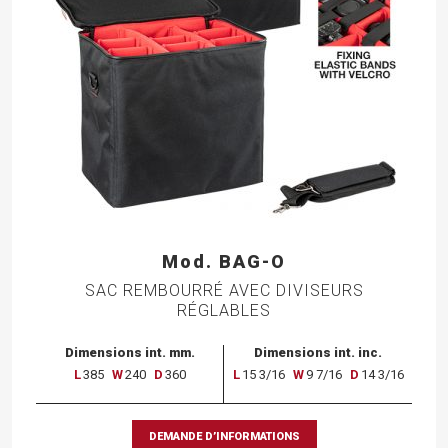
Mod. BAG-O
SAC REMBOURRÉ AVEC DIVISEURS
RÉGLABLES
Dimensions int. mm.
Dimensions int. inc.
L
385
W
240
D
360
L
15 3/16
W
9 7/16
D
14 3/16
DEMANDE D’INFORMATIONS