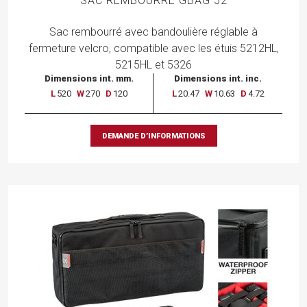
SAC REMBOURRÉ GBAG 52
Sac
rembourré
avec
bandoulière
réglable
à
fermeture
velcro,
compatible
avec
les
étuis
5212HL,
5215HL
et 5326
Dimensions int. mm.
Dimensions int. inc.
L
520
W
270
D
120
L
20.47
W
10.63
D
4.72
DEMANDE D’INFORMATIONS