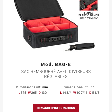
Mod. BAG-E
SAC REMBOURRÉ AVEC DIVISEURS
RÉGLABLES
Dimensions int. mm.
Dimensions int. inc.
L
375
W
265
D
130
L
14 3/4
W
10 7/16
D
5 1/8
DEMANDE D’INFORMATIONS