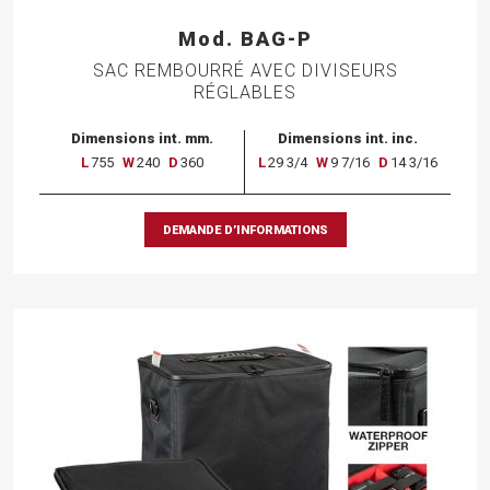
Mod. BAG-P
SAC REMBOURRÉ AVEC DIVISEURS
RÉGLABLES
Dimensions int. mm.
Dimensions int. inc.
L
755
W
240
D
360
L
29 3/4
W
9 7/16
D
14 3/16
DEMANDE D’INFORMATIONS