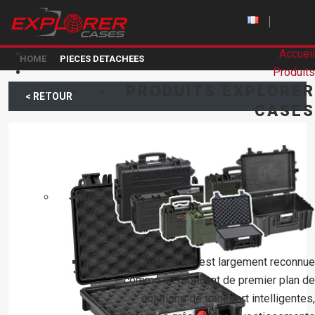
Accueil
HOME
PIECES DETACHEES
Produits
PRODUITS EXPLORER
< RETOUR
CASES
L’entreprise est largement reconnue
comme un fabricant de premier plan de
solutions de transport intelligentes,