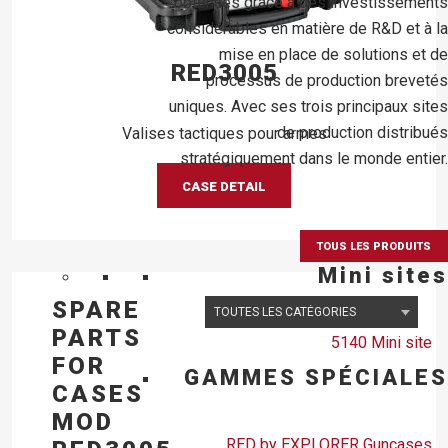
obtenues grâce à des investissements
considérables en matière de R&D et à la
mise en place de solutions et de
RED3005
processus de production brevetés
uniques. Avec ses trois principaux sites
de production distribués
Valises tactiques pour armes
stratégiquement dans le monde entier.
CASE DETAIL
TOUS LES PRODUITS
Mini sites
SPARE
PARTS
5140 Mini site
FOR
GAMMES SPÉCIALES
CASES
MOD
RED by EXPLORER Guncases