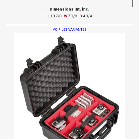
Dimensions int. inc.
L
10 7/8
W
7 7/8
D
4 3/4
VOIR LES VARIANTES