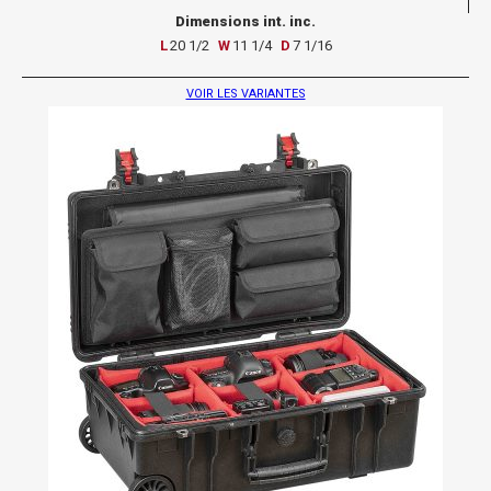
Dimensions int. inc.
L
20 1/2
W
11 1/4
D
7 1/16
VOIR LES VARIANTES