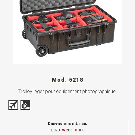
Mod. 5218
Trolley léger pour équipement photographique.
Dimensions int. mm.
L
520
W
285
D
180