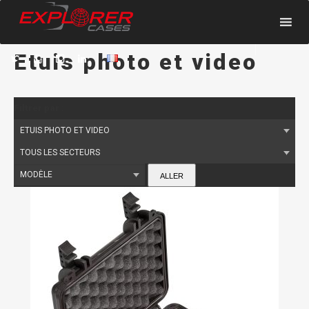
HOME
PRODUITS
ETUIS PHOTO ET VIDEO
Etuis photo et video
Filtrer par :
ALLER