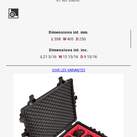
Dimensions int. mm.
L
538
W
405
D
250
Dimensions int. inc.
L
21 3/16
W
15 15/16
D
9 13/16
VOIR LES VARIANTES