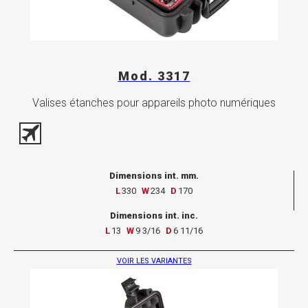
Mod. 3317
Valises étanches pour appareils photo numériques
Dimensions int. mm.
L
330
W
234
D
170
Dimensions int. inc.
L
13
W
9 3/16
D
6 11/16
VOIR LES VARIANTES