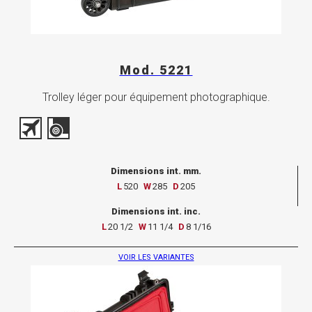
Mod. 5221
Trolley léger pour équipement photographique.
Dimensions int. mm.
L
520
W
285
D
205
Dimensions int. inc.
L
20 1/2
W
11 1/4
D
8 1/16
VOIR LES VARIANTES