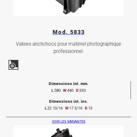
Mod. 5833
Valises anctichocs pour matériel photographique
professionnel.
Dimensions int. mm.
L
580
W
440
D
330
Dimensions int. inc.
L
22 13/16
W
17 5/16
D
13
VOIR LES VARIANTES