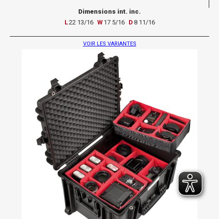
Dimensions int. inc.
L
22 13/16
W
17 5/16
D
8 11/16
VOIR LES VARIANTES