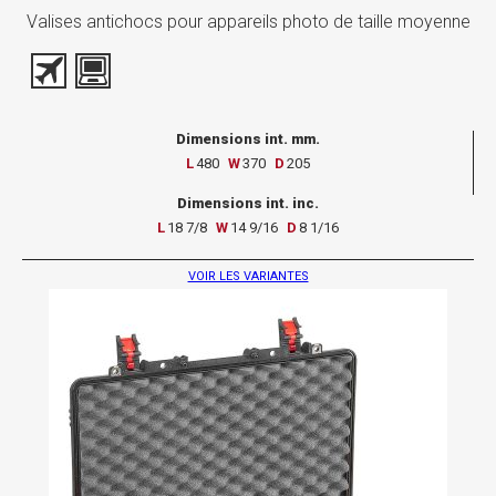
Valises antichocs pour appareils photo de taille moyenne
Dimensions int. mm.
L
480
W
370
D
205
Dimensions int. inc.
L
18 7/8
W
14 9/16
D
8 1/16
VOIR LES VARIANTES