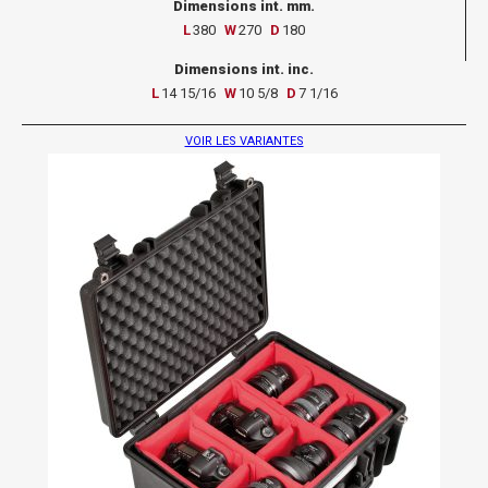
Dimensions int. mm.
L
380
W
270
D
180
Dimensions int. inc.
L
14 15/16
W
10 5/8
D
7 1/16
VOIR LES VARIANTES