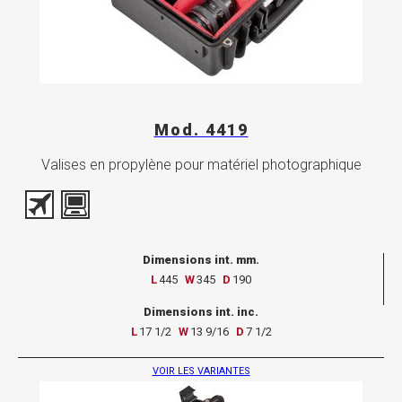
Mod. 4419
Valises en propylène pour matériel photographique
Dimensions int. mm.
L
445
W
345
D
190
Dimensions int. inc.
L
17 1/2
W
13 9/16
D
7 1/2
VOIR LES VARIANTES