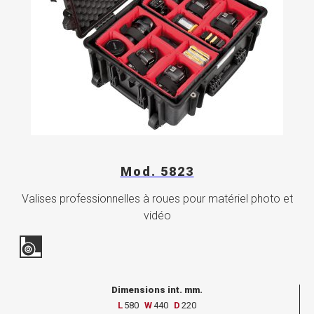
Mod. 5823
Valises professionnelles à roues pour matériel photo et
vidéo
Dimensions int. mm.
L
580
W
440
D
220