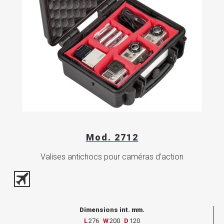
Mod. 2712
Valises antichocs pour caméras d’action
Dimensions int. mm.
L
276
W
200
D
120