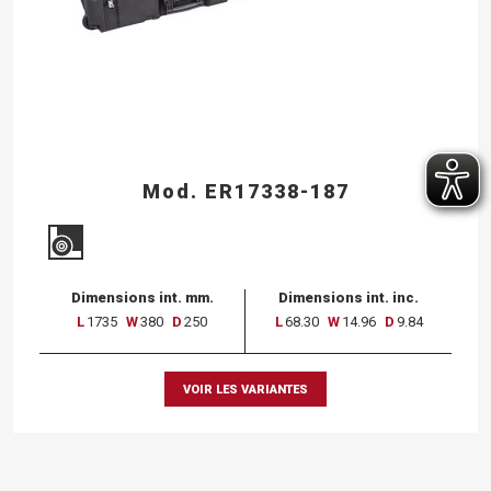
Mod. ER17338-187
Dimensions int. mm.
Dimensions int. inc.
L
1735
W
380
D
250
L
68.30
W
14.96
D
9.84
VOIR LES VARIANTES