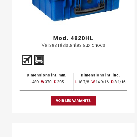
Mod. 4820HL
Valises résistantes aux chocs
Dimensions int. mm.
Dimensions int. inc.
L
480
W
370
D
205
L
18 7/8
W
14 9/16
D
8 1/16
VOIR LES VARIANTES