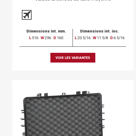
Dimensions int. mm.
Dimensions int. inc.
L
516
W
296
D
160
L
20 5/16
W
11 5/8
D
6 5/16
VOIR LES VARIANTES