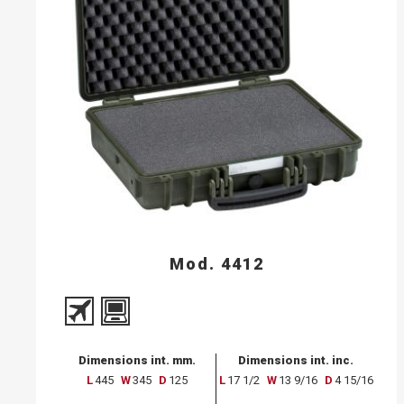
Mod. 4412
Dimensions int. mm.
Dimensions int. inc.
L
445
W
345
D
125
L
17 1/2
W
13 9/16
D
4 15/16