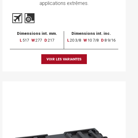
applications extrêmes.
Dimensions int. mm.
Dimensions int. inc.
L
517
W
277
D
217
L
20 3/8
W
10 7/8
D
8 9/16
VOIR LES VARIANTES