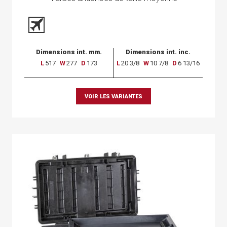
Dimensions int. mm.
Dimensions int. inc.
L
517
W
277
D
173
L
20 3/8
W
10 7/8
D
6 13/16
VOIR LES VARIANTES