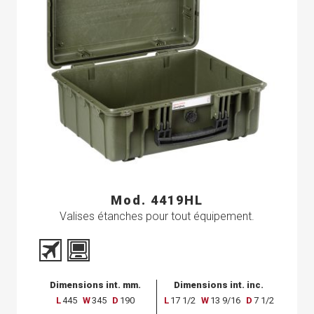
Mod. 4419HL
Valises étanches pour tout équipement.
Dimensions int. mm.
Dimensions int. inc.
L
445
W
345
D
190
L
17 1/2
W
13 9/16
D
7 1/2