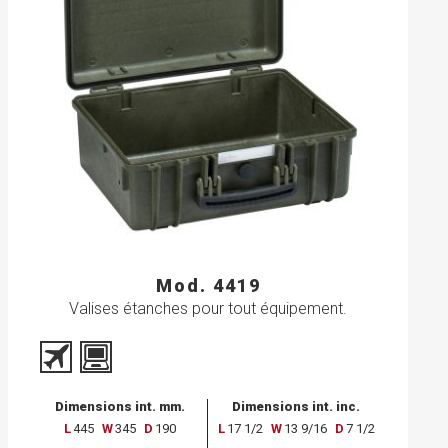
Mod. 4419
Valises étanches pour tout équipement.
Dimensions int. mm.
Dimensions int. inc.
L
445
W
345
D
190
L
17 1/2
W
13 9/16
D
7 1/2