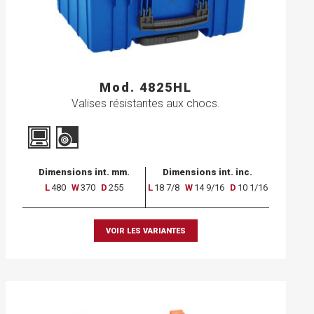
Mod. 4825HL
Valises résistantes aux chocs.
Dimensions int. mm.
Dimensions int. inc.
L
480
W
370
D
255
L
18 7/8
W
14 9/16
D
10 1/16
VOIR LES VARIANTES