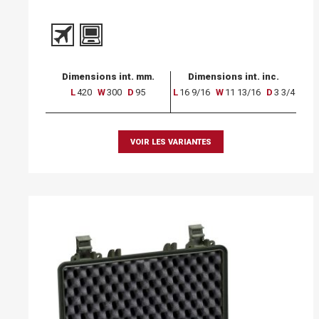
Dimensions int. mm.
Dimensions int. inc.
L
420
W
300
D
95
L
16 9/16
W
11 13/16
D
3 3/4
VOIR LES VARIANTES