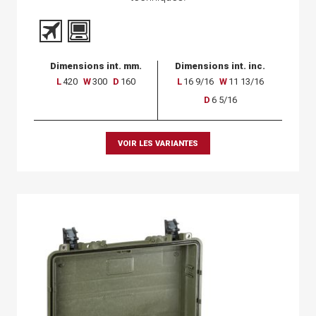
Dimensions int. mm.
Dimensions int. inc.
L
420
W
300
D
160
L
16 9/16
W
11 13/16
D
6 5/16
VOIR LES VARIANTES