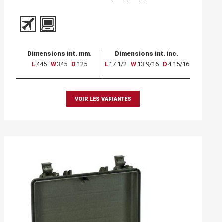
Dimensions int. mm.
Dimensions int. inc.
L
445
W
345
D
125
L
17 1/2
W
13 9/16
D
4 15/16
VOIR LES VARIANTES