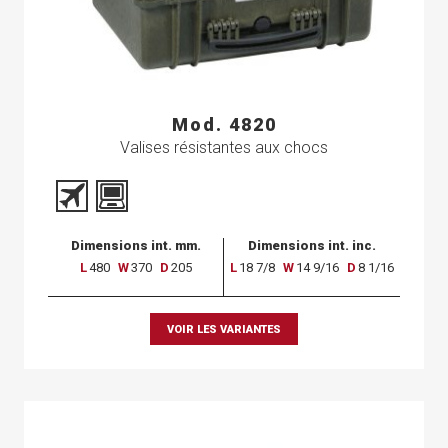
Mod. 4820
Valises résistantes aux chocs
Dimensions int. mm.
Dimensions int. inc.
L
480
W
370
D
205
L
18 7/8
W
14 9/16
D
8 1/16
VOIR LES VARIANTES