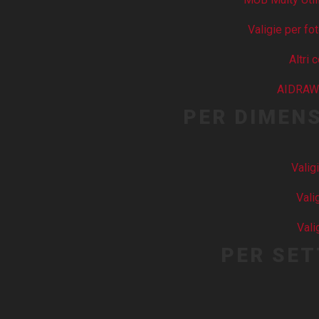
Valigie per fo
Altri 
AIDRAW
PER DIMEN
Valig
Vali
Vali
PER SE