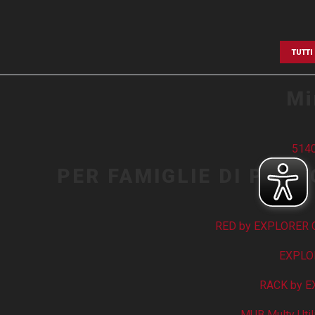
TUTTI
Mi
5140
PER FAMIGLIE DI PRO
RED by EXPLORER 
EXPLO
RACK by 
MUB Multy Util