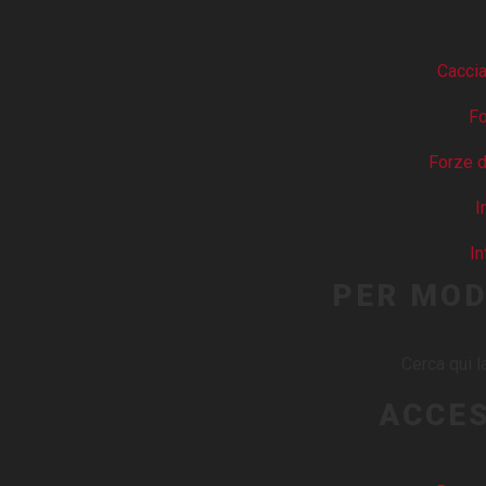
Cacci
Fo
Forze d
I
In
PER MOD
Cerca qui la
ACCE