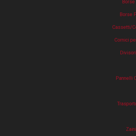
Borse 
Borse P
Cassetti/C
Cornici pe
Divisori
Pannelli 
Trasport
Zaini