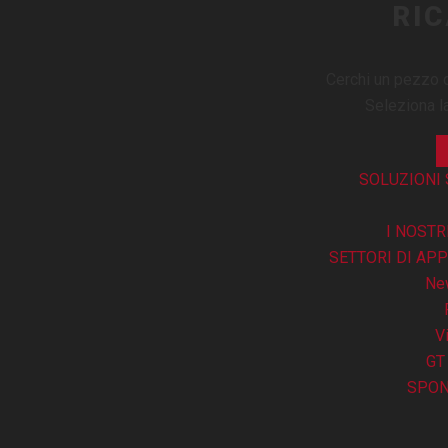
RI
Cerchi un pezzo 
Seleziona la
SOLUZIONI 
I NOSTR
SETTORI DI AP
Ne
V
GT
SPON