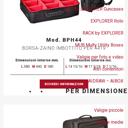
RED by EXPLORER Guncases
EXPLORER Roto
RACK by EXPLORER
Mod. BPH44
MUB Multy Utility Boxes
BORSA-ZAINO IMBOTTITO PER 4419
Valigie per foto e video
Dimensioni interne mm.
Dimensioni interne inc.
L
380
W
440
D
180
L
14 15/16
W
17 5/16
D
7 1/16
Altri contenitori
AIDRAW – AIBOX
RICHIEDI INFORMAZIONI
PER DIMENSIONE
Valigie piccole
Valigie medie