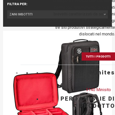
sviluppo ed innovazione che hanno
FILTRA PER:
permesso l’ottenimento di svariati
brevetti caratterizzati da soluzioni
pratiche ed efficienti. GT Line vanta oggi
tre siti produttivi strategicamente
dislocati nel mondo.
TUTTI I PRODOTTI
Minites
5140 Minisito
PER FAMIGLIE DI
PRODOTTO