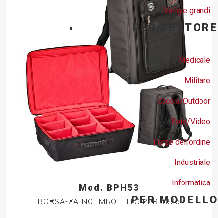
Valigie grandi
PER SETTORE
Medicale
Militare
Caccia/Outdoor
Foto/Video
Forze dell’ordine
Industriale
Informatica
Mod. BPH53
PER MODELLO
BORSA-ZAINO IMBOTTITO PER 5326