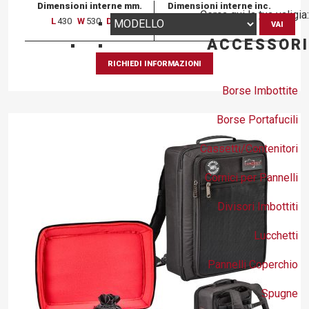
Dimensioni interne mm.
Dimensioni interne inc.
Cerca qui la tua valigia:
L
430
W
530
D
250
L
16 15/16
W
20 7/8
D
9 13/16
VAI
ACCESSORI
RICHIEDI INFORMAZIONI
Borse Imbottite
Borse Portafucili
Cassetti/Contenitori
Cornici per Pannelli
Divisori Imbottiti
Lucchetti
Pannelli Coperchio
Spugne