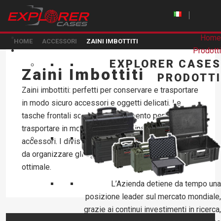
Home
HOME
ACCESSORI
ZAINI IMBOTTITI
Prodotti
EXPLORER CASES
Zaini Imbottiti
PRODOTTI
Zaini imbottiti: perfetti per conservare e trasportare
in modo sicuro accessori e oggetti delicati. Le
tasche frontali sono un alloggiamento perfetto per
trasportare in modo stabile e ordinato tablet e
accessori. I divisori interni sono regolabili, in modo
da organizzare gli oggetti contenuti in modo
ottimale.
L’Azienda detiene da tempo una
posizione leader sul mercato mondiale,
grazie ai continui investimenti in ricerca,