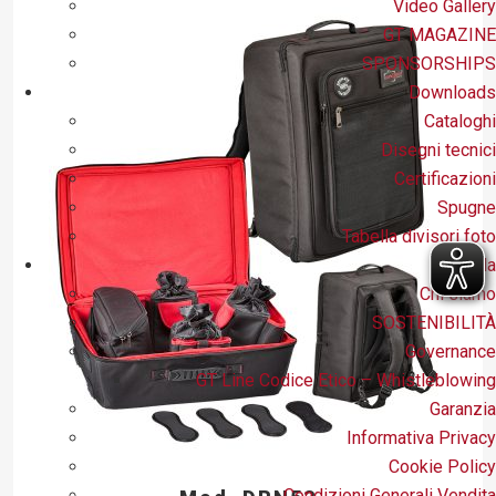
Video Gallery
GT MAGAZINE
SPONSORSHIPS
Downloads
Cataloghi
Disegni tecnici
Certificazioni
Spugne
Tabella divisori foto
Azienda
Chi siamo
SOSTENIBILITÀ
Governance
GT Line Codice Etico – Whistleblowing
Garanzia
Informativa Privacy
Cookie Policy
Condizioni Generali Vendita