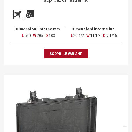
applicazioni estreme.
Dimensioni interne mm.
Dimensioni interne inc.
L
520
W
285
D
180
L
20 1/2
W
11 1/4
D
7 1/16
SCOPRI LE VARIANTI