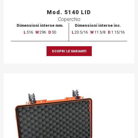
Mod. 5140 LID
Coperchio
Dimensioni interne mm.
Dimensioni interne inc.
L
516
W
296
D
50
L
20 5/16
W
11 5/8
D
1 15/16
SCOPRI LE VARIANTI