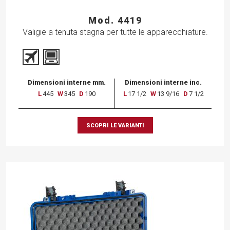
Mod. 4419
Valigie a tenuta stagna per tutte le apparecchiature.
Dimensioni interne mm.
Dimensioni interne inc.
L
445
W
345
D
190
L
17 1/2
W
13 9/16
D
7 1/2
SCOPRI LE VARIANTI