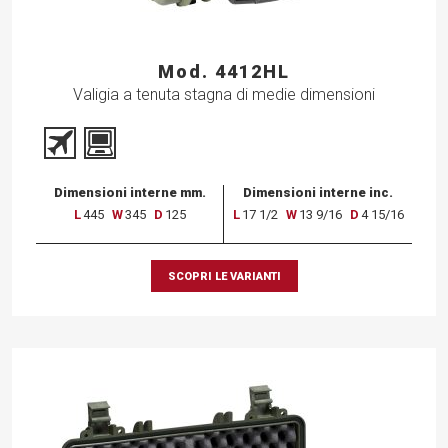
Mod. 4412HL
Valigia a tenuta stagna di medie dimensioni
Dimensioni interne mm.
Dimensioni interne inc.
L
445
W
345
D
125
L
17 1/2
W
13 9/16
D
4 15/16
SCOPRI LE VARIANTI