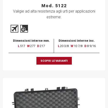
Mod. 5122
Valigie ad alta resistenza agli urti per applicazioni
estreme.
Dimensioni interne mm.
Dimensioni interne inc.
L
517
W
277
D
217
L
20 3/8
W
10 7/8
D
8 9/16
SCOPRI LE VARIANTI