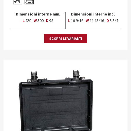
Dimensioni interne mm.
Dimensioni interne inc.
L
420
W
300
D
95
L
16 9/16
W
11 13/16
D
3 3/4
SCOPRI LE VARIANTI