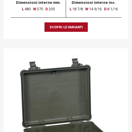
Dimensioni interne mm.
Dimensioni interne inc.
L
480
W
370
D
205
L
18 7/8
W
14 9/16
D
8 1/16
SCOPRI LE VARIANTI