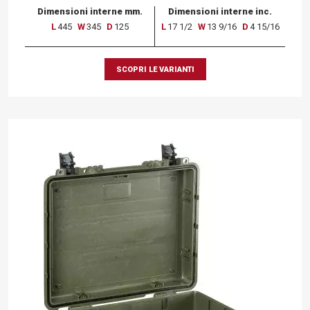
Dimensioni interne mm.
Dimensioni interne inc.
L
445
W
345
D
125
L
17 1/2
W
13 9/16
D
4 15/16
SCOPRI LE VARIANTI