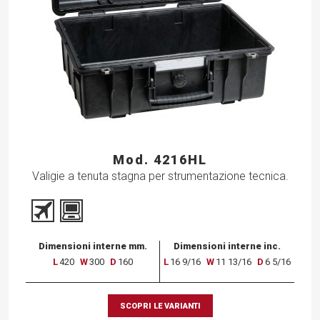
Mod. 4216HL
Valigie a tenuta stagna per strumentazione tecnica.
Dimensioni interne mm.
Dimensioni interne inc.
L
420
W
300
D
160
L
16 9/16
W
11 13/16
D
6 5/16
SCOPRI LE VARIANTI