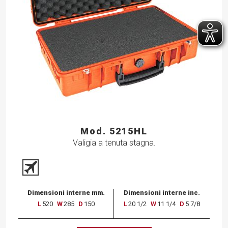
Mod. 5215HL
Valigia a tenuta stagna.
Dimensioni interne mm.
Dimensioni interne inc.
L
520
W
285
D
150
L
20 1/2
W
11 1/4
D
5 7/8