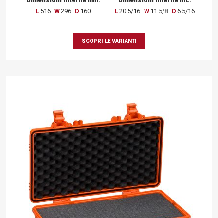
Dimensioni interne mm.
Dimensioni interne inc.
L
516
W
296
D
160
L
20 5/16
W
11 5/8
D
6 5/16
SCOPRI LE VARIANTI