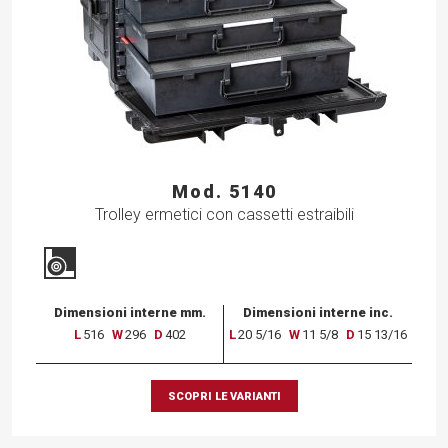
Mod. 5140
Trolley ermetici con cassetti estraibili
Dimensioni interne mm.
Dimensioni interne inc.
L
516
W
296
D
402
L
20 5/16
W
11 5/8
D
15 13/16
SCOPRI LE VARIANTI