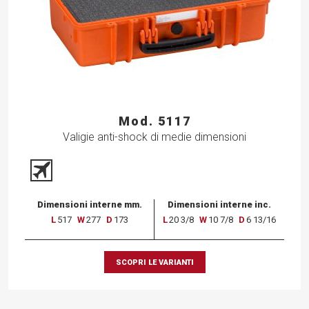
Mod. 5117
Valigie anti-shock di medie dimensioni
Dimensioni interne mm.
Dimensioni interne inc.
L
517
W
277
D
173
L
20 3/8
W
10 7/8
D
6 13/16
SCOPRI LE VARIANTI