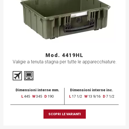
Mod. 4419HL
Valigie a tenuta stagna per tutte le apparecchiature.
Dimensioni interne mm.
Dimensioni interne inc.
L
445
W
345
D
190
L
17 1/2
W
13 9/16
D
7 1/2
SCOPRI LE VARIANTI