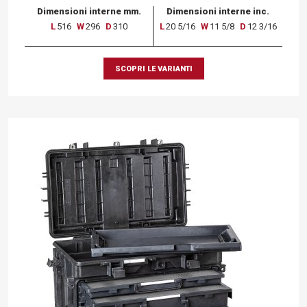
Dimensioni interne mm.
Dimensioni interne inc.
L
516
W
296
D
310
L
20 5/16
W
11 5/8
D
12 3/16
SCOPRI LE VARIANTI