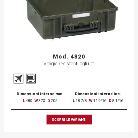
Mod. 4820
Valigie resistenti agli urti
Dimensioni interne mm.
Dimensioni interne inc.
L
480
W
370
D
205
L
18 7/8
W
14 9/16
D
8 1/16
SCOPRI LE VARIANTI