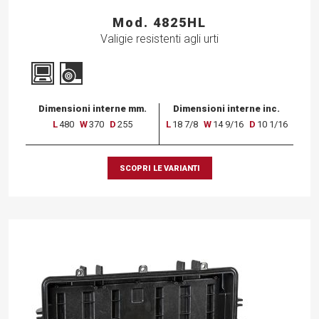
Mod. 4825HL
Valigie resistenti agli urti
Dimensioni interne mm.
Dimensioni interne inc.
L
480
W
370
D
255
L
18 7/8
W
14 9/16
D
10 1/16
SCOPRI LE VARIANTI