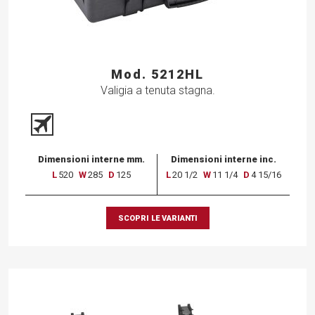
Mod. 5212HL
Valigia a tenuta stagna.
Dimensioni interne mm.
Dimensioni interne inc.
L
520
W
285
D
125
L
20 1/2
W
11 1/4
D
4 15/16
SCOPRI LE VARIANTI