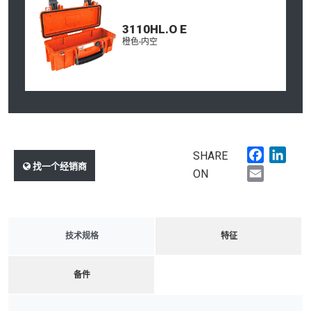
3110HL.O E
橙色-内空
Faceboo
Link
SHARE
找一个经销商
Email
ON
技术规格
特征
备件