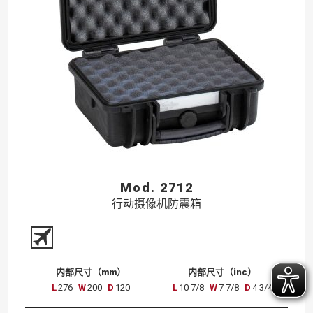
Mod. 2712
行动摄像机防震箱
内部尺寸（mm）
内部尺寸（inc）
L
276
W
200
D
120
L
10 7/8
W
7 7/8
D
4 3/4