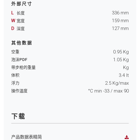
外部尺寸
L
336
mm
长度
W
159
mm
宽度
D
127
mm
深度
其他数据
0.95
Kg
空重
1.05
Kg
泡沫PDF
Kg
带步枪的重量
3.4
lt
体积
2.5
Kg/max
浮力
°C min
-33
/ max
90
操作温度
下载
产品数据表精简