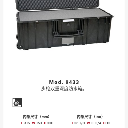
Mod. 9433
步枪双重深度防水箱。
内部尺寸（mm）
内部尺寸（inc）
L
936
W
350
D
330
L
36 7/8
W
13 3/4
D
13