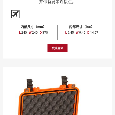
并带有肩带连接点。
内部尺寸（mm）
内部尺寸（inc）
L
240
W
240
D
370
L
9.45
W
9.45
D
14.57
发现变体