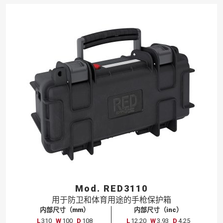
Mod. RED3110
用于
防卫
和
体育
用途
的
手枪
保护
箱
内部尺寸（mm）
内部尺寸（inc）
L
310
W
100
D
108
L
12.20
W
3.93
D
4.25