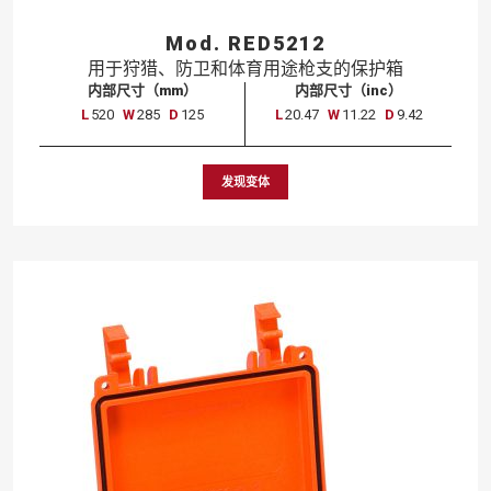
Mod. RED5212
用于
狩猎、
防卫
和
体育
用途
枪支
的
保护
箱
内部尺寸（mm）
内部尺寸（inc）
L
520
W
285
D
125
L
20.47
W
11.22
D
9.42
发现变体