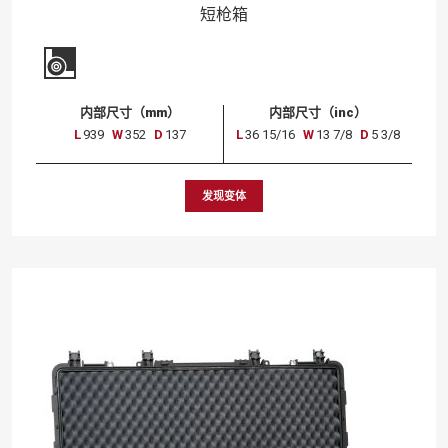
短
枪
箱
内部尺寸（mm）
内部尺寸（inc）
L
939
W
352
D
137
L
36 15/16
W
13 7/8
D
5 3/8
发现变体