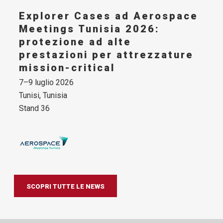
,
Explorer Cases ad Aerospace
E
Meetings Tunisia 2026:
2
protezione ad alte
p
prestazioni per attrezzature
c
mission-critical
da
7–9 luglio 2026
📍
Tunisi, Tunisia
Pa
Stand 36
SCOPRI TUTTE LE NEWS