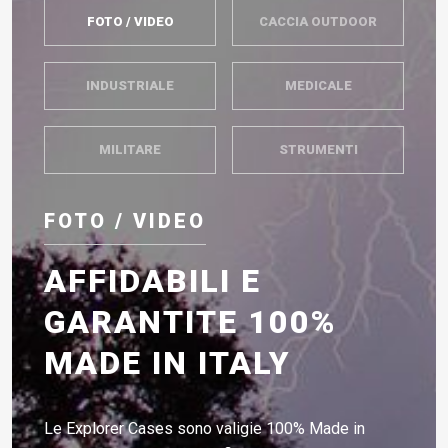
FOTO / VIDEO
CACCIA OUTDOOR
INDUSTRIALE
MEDICALE
MILITARE
STRUMENTI
FOTO / VIDEO
AFFIDABILI E
GARANTITE 100%
MADE IN ITALY
Le Explorer Cases sono valigie 100% Made in