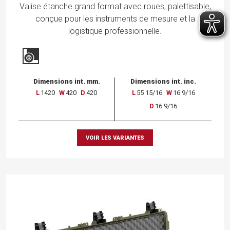
Valise étanche grand format avec roues, palettisable,
conçue pour les instruments de mesure et la
logistique professionnelle.
Dimensions int. mm.
Dimensions int. inc.
L
1420
W
420
D
420
L
55 15/16
W
16 9/16
D
16 9/16
VOIR LES VARIANTES