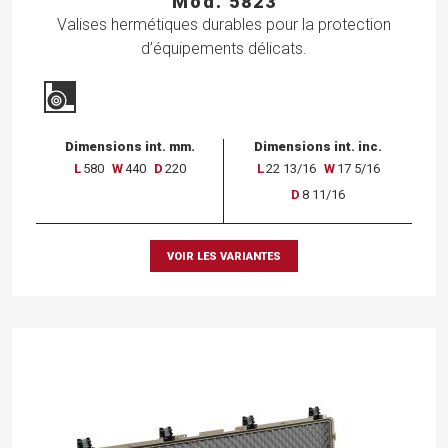
Mod. 5823
Valises hermétiques durables pour la protection
d’équipements délicats.
Dimensions int. mm.
Dimensions int. inc.
L
580
W
440
D
220
L
22 13/16
W
17 5/16
D
8 11/16
VOIR LES VARIANTES