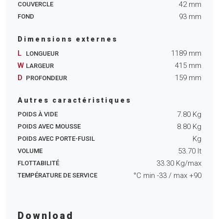
42
mm
COUVERCLE
93
mm
FOND
Dimensions externes
L
1189
mm
LONGUEUR
W
415
mm
LARGEUR
D
159
mm
PROFONDEUR
Autres caractéristiques
7.80
Kg
POIDS À VIDE
8.80
Kg
POIDS AVEC MOUSSE
Kg
POIDS AVEC PORTE-FUSIL
53.70
lt
VOLUME
33.30
Kg/max
FLOTTABILITÉ
°C min
-33
/ max
+90
TEMPÉRATURE DE SERVICE
Download