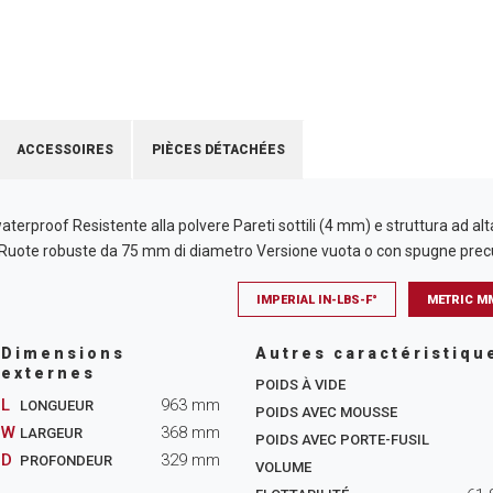
ACCESSOIRES
PIÈCES DÉTACHÉES
rproof Resistente alla polvere Pareti sottili (4 mm) e struttura ad alt
ri Ruote robuste da 75 mm di diametro Versione vuota o con spugne pre
IMPERIAL IN-LBS-F°
METRIC M
Dimensions
Autres caractéristiqu
externes
POIDS À VIDE
L
963
mm
LONGUEUR
POIDS AVEC MOUSSE
W
368
mm
LARGEUR
POIDS AVEC PORTE-FUSIL
D
329
mm
PROFONDEUR
VOLUME