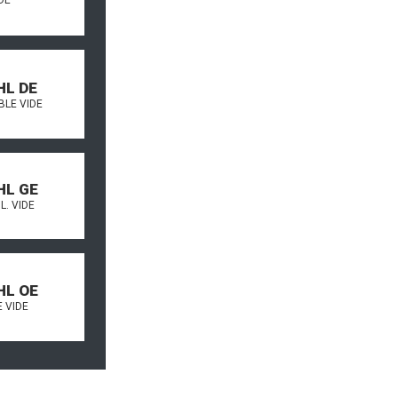
HL DE
BLE VIDE
HL GE
L. VIDE
HL OE
 VIDE