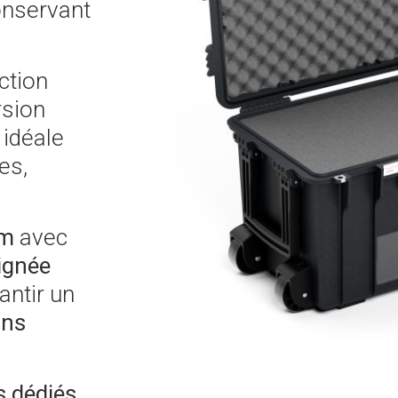
onservant
ction
rsion
 idéale
es,
mm
avec
ignée
antir un
ins
 dédiés