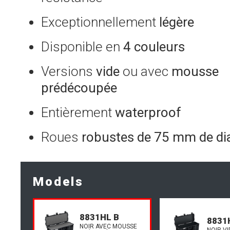
Exceptionnellement
légère
Disponible en
4 couleurs
Versions
vide
ou avec
mousse
prédécoupée
Entièrement
waterproof
Roues
robustes de 75 mm de di
Models
8831HL B
8831
NOIR AVEC MOUSSE
NOIR VI