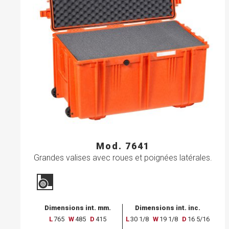
Mod. 7641
Grandes valises avec roues et poignées latérales.
Dimensions int. mm.
Dimensions int. inc.
L
765
W
485
D
415
L
30 1/8
W
19 1/8
D
16 5/16