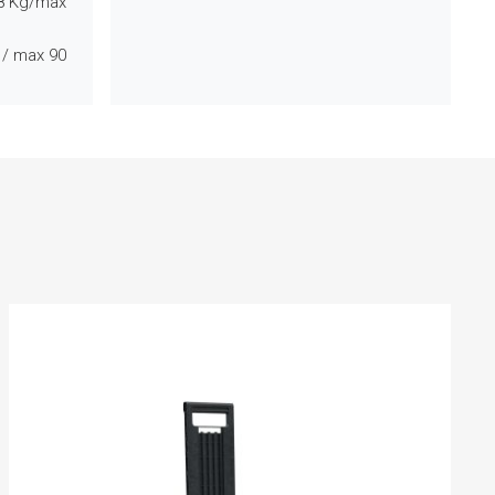
8
Kg/max
/ max
90