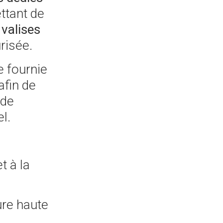
ttant de
 valises
risée.
re fournie
 afin de
 de
l.
t à la
ure haute