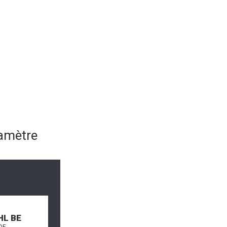
amètre
HL BE
DE