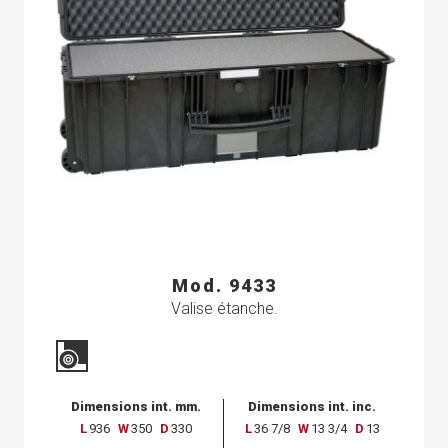
Mod. 9433
Valise étanche.
Dimensions int. mm.
Dimensions int. inc.
L
936
W
350
D
330
L
36 7/8
W
13 3/4
D
13