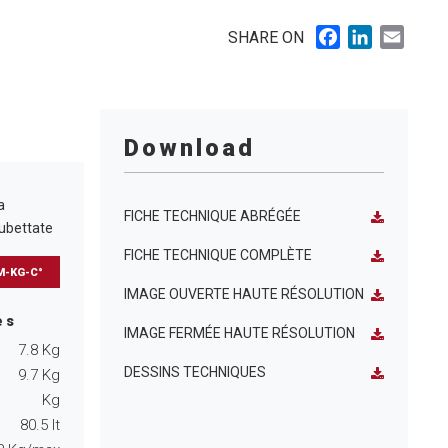
Facebook
LinkedIn
Email
SHARE ON
Download
a
FICHE TECHNIQUE ABRÉGÉE
cubettate
FICHE TECHNIQUE COMPLÈTE
M-KG-C°
IMAGE OUVERTE HAUTE RÉSOLUTION
es
IMAGE FERMÉE HAUTE RÉSOLUTION
7.8
Kg
DESSINS TECHNIQUES
9.7
Kg
Kg
80.5
lt