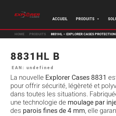
ACCUEIL
PRODUITS
SOL
HOME
PRODUITS
8831HL – EXPLORER CASES PROTECTION
8831HL B
EAN: undefined
La nouvelle
Explorer Cases 8831
es
pour offrir sécurité, légèreté et pol
dans toutes les situations. Fabriqu
une technologie de
moulage par inj
des
parois fines de 4 mm
, elle gara