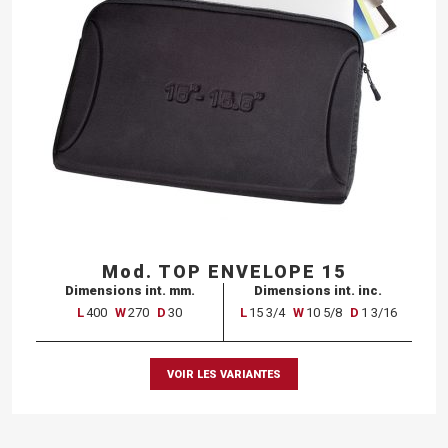
Mod. TOP ENVELOPE 15
Dimensions int. mm.
Dimensions int. inc.
L
400
W
270
D
30
L
15 3/4
W
10 5/8
D
1 3/16
VOIR LES VARIANTES