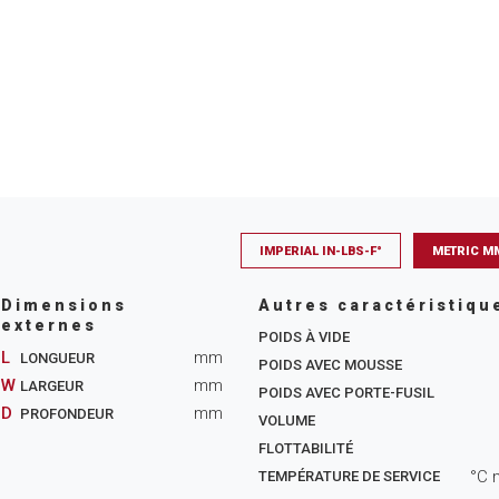
IMPERIAL IN-LBS-F°
METRIC M
Dimensions
Autres caractéristiqu
externes
POIDS À VIDE
L
mm
LONGUEUR
POIDS AVEC MOUSSE
W
mm
LARGEUR
POIDS AVEC PORTE-FUSIL
D
mm
PROFONDEUR
VOLUME
FLOTTABILITÉ
°C 
TEMPÉRATURE DE SERVICE