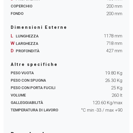
200
mm
COPERCHIO
200
mm
FONDO
Dimensioni Esterne
L
1178
mm
LUNGHEZZA
W
718
mm
LARGHEZZA
D
427
mm
PROFONDITÀ
Altre specifiche
19.80
Kg
PESO VUOTA
26.30
Kg
PESO CON SPUGNA
25
Kg
PESO CON PORTA FUCILI
260
lt
VOLUME
120.60
Kg/max
GALLEGGIABILITÀ
°C min
-33
/ max
+90
TEMPERATURA DI LAVORO