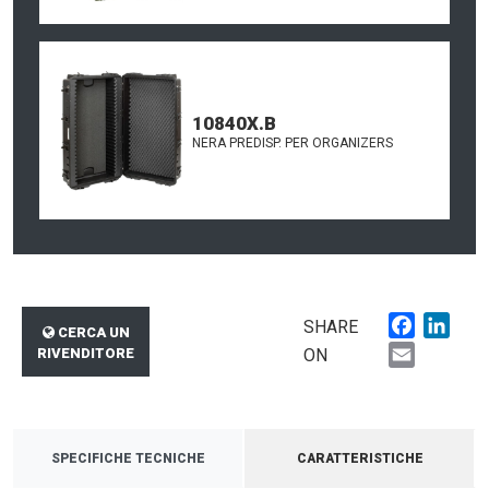
10840X.B
NERA PREDISP. PER ORGANIZERS
Faceboo
Link
SHARE
CERCA UN
Email
RIVENDITORE
ON
SPECIFICHE TECNICHE
CARATTERISTICHE