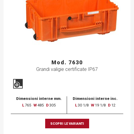
Mod. 7630
Grandi valigie certificate IP67
Dimensioni interne mm.
Dimensioni interne inc.
L
765
W
485
D
305
L
30 1/8
W
19 1/8
D
12
SCOPRI LE VARIANTI