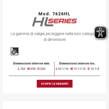
Mod. 7626HL
La gamma di valigie più leggere nella loro categoria
di dimensioni
Dimensioni interne mm.
Dimensioni interne inc.
L
763
W
399
D
260
L
30 1/16
W
15 11/16
D
10 1/4
SCOPRI LE VARIANTI