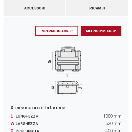
ACCESSORI
RICAMBI
IMPERIAL IN-LBS-F°
METRIC MM-KG-C°
Dimensioni Interne
L
1080
mm
LUNGHEZZA
W
620
mm
LARGHEZZA
D
400
mm
PROFONDITÀ