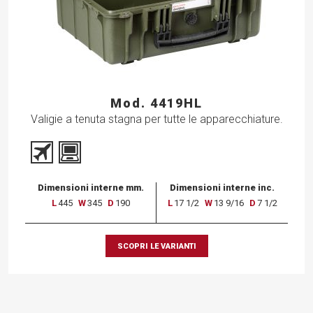
Mod. 4419HL
Valigie a tenuta stagna per tutte le apparecchiature.
Dimensioni interne mm.
Dimensioni interne inc.
L
445
W
345
D
190
L
17 1/2
W
13 9/16
D
7 1/2
SCOPRI LE VARIANTI