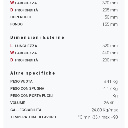
W
370
mm
LARGHEZZA
D
205
mm
PROFONDITÀ
50
mm
COPERCHIO
155
mm
FONDO
Dimensioni Esterne
L
520
mm
LUNGHEZZA
W
440
mm
LARGHEZZA
D
230
mm
PROFONDITÀ
Altre specifiche
3.41
Kg
PESO VUOTA
4.17
Kg
PESO CON SPUGNA
Kg
PESO CON PORTA FUCILI
36.40
lt
VOLUME
24.80
Kg/max
GALLEGGIABILITÀ
°C min
-33
/ max
+90
TEMPERATURA DI LAVORO