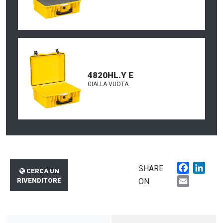
4820HL.Y E
GIALLA VUOTA
Faceboo
Link
SHARE
CERCA UN
Email
RIVENDITORE
ON