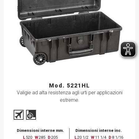
Mod. 5221HL
Valigie ad alta resistenza agli urti per applicazioni
estreme.
Dimensioni interne mm.
Dimensioni interne inc.
L
520
W
285
D
205
L
20 1/2
W
11 1/4
D
8 1/16