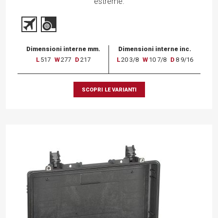
estreme.
Dimensioni interne mm.
Dimensioni interne inc.
L
517
W
277
D
217
L
20 3/8
W
10 7/8
D
8 9/16
SCOPRI LE VARIANTI