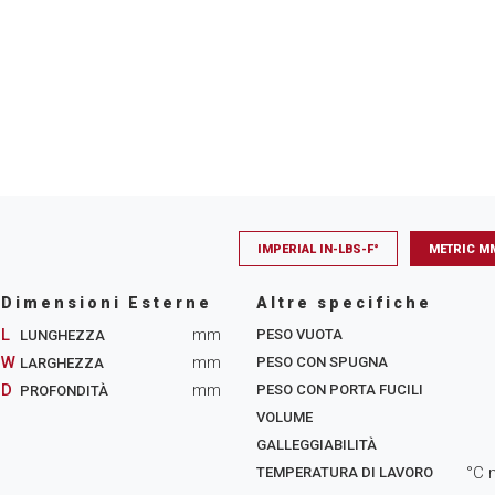
IMPERIAL IN-LBS-F°
METRIC M
Dimensioni Esterne
Altre specifiche
L
mm
PESO VUOTA
LUNGHEZZA
W
mm
PESO CON SPUGNA
LARGHEZZA
D
mm
PESO CON PORTA FUCILI
PROFONDITÀ
VOLUME
GALLEGGIABILITÀ
°C 
TEMPERATURA DI LAVORO