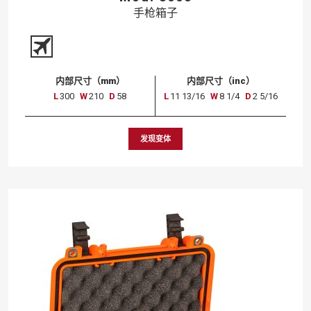
手枪箱子
内部尺寸（mm）
内部尺寸（inc）
L
300
W
210
D
58
L
11 13/16
W
8 1/4
D
2 5/16
发现变体