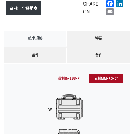
Faceboo
Link
SHARE
找一个经销商
Email
ON
技术规格
特征
备件
备件
英制IN-LBS-F°
公制MM-KG-C°