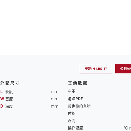
英制IN-LBS-F°
公制MM
外部尺寸
其他数据
L
mm
空重
长度
W
mm
泡沫PDF
宽度
D
mm
带步枪的重量
深度
体积
浮力
°C 
操作温度