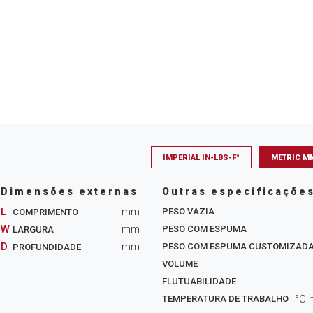
IMPERIAL IN-LBS-F°
METRIC M
Dimensões externas
Outras especificaçõe
L
mm
PESO VAZIA
COMPRIMENTO
W
mm
PESO COM ESPUMA
LARGURA
D
mm
PESO COM ESPUMA CUSTOMIZAD
PROFUNDIDADE
VOLUME
FLUTUABILIDADE
°C 
TEMPERATURA DE TRABALHO