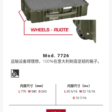
Mod. 7726
运输设备锝理想，100％在意大利制造坚韧的箱子。
内部尺寸（mm）
内部尺寸（inc）
L
770
W
580
D
265
L
30 5/16
W
22 13/16
D
10 7/16