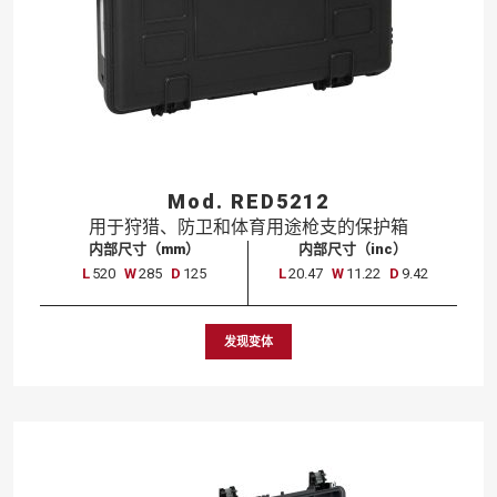
Mod. RED5212
用于
狩猎、
防卫
和
体育
用途
枪支
的
保护
箱
内部尺寸（mm）
内部尺寸（inc）
L
520
W
285
D
125
L
20.47
W
11.22
D
9.42
发现变体