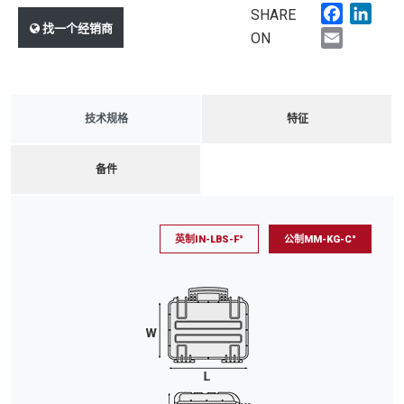
Faceboo
Link
SHARE
找一个经销商
Email
ON
技术规格
特征
备件
英制IN-LBS-F°
公制MM-KG-C°