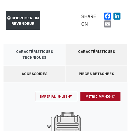
Faceboo
Link
SHARE
CHERCHER UN
Email
REVENDEUR
ON
CARACTÉRISTIQUES
CARACTÉRISTIQUES
TECHNIQUES
ACCESSOIRES
PIÈCES DÉTACHÉES
IMPERIAL IN-LBS-F°
METRIC MM-KG-C°