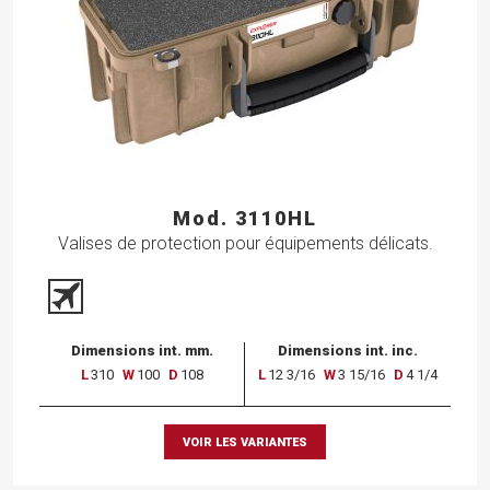
Mod. 3110HL
Valises de protection pour équipements délicats.
Dimensions int. mm.
Dimensions int. inc.
L
310
W
100
D
108
L
12 3/16
W
3 15/16
D
4 1/4
VOIR LES VARIANTES