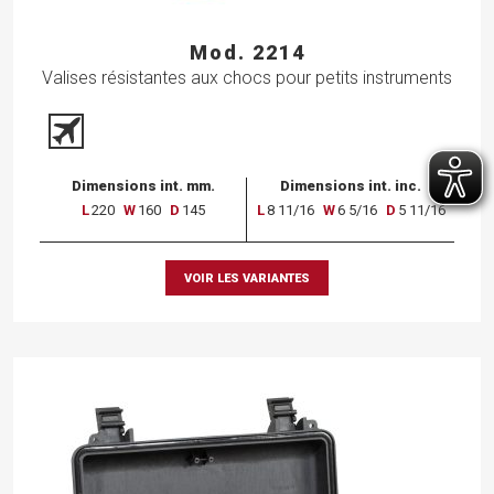
Mod. 2214
Valises résistantes aux chocs pour petits instruments
Dimensions int. mm.
Dimensions int. inc.
L
220
W
160
D
145
L
8 11/16
W
6 5/16
D
5 11/16
VOIR LES VARIANTES