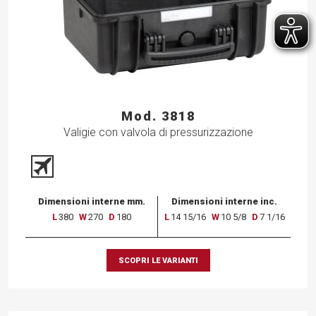
Mod. 3818
Valigie con valvola di pressurizzazione
Dimensioni interne mm.
Dimensioni interne inc.
L
380
W
270
D
180
L
14 15/16
W
10 5/8
D
7 1/16
SCOPRI LE VARIANTI