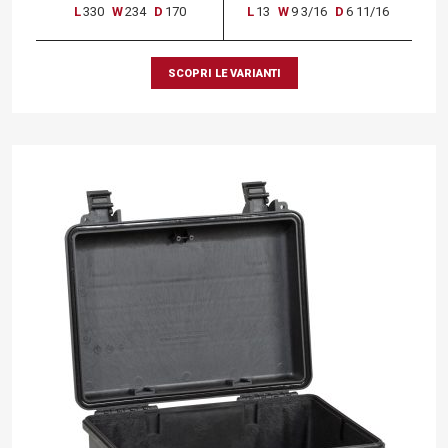
L
330
W
234
D
170
L
13
W
9 3/16
D
6 11/16
SCOPRI LE VARIANTI