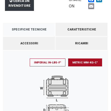
CERCA UN
Email
RIVENDITORE
ON
SPECIFICHE TECNICHE
CARATTERISTICHE
ACCESSORI
RICAMBI
IMPERIAL IN-LBS-F°
METRIC MM-KG-C°