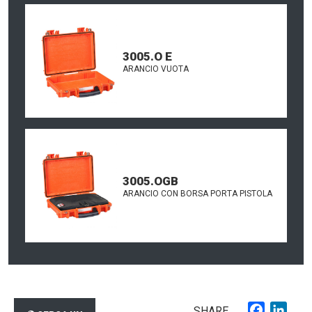
3005.O E
ARANCIO VUOTA
3005.OGB
ARANCIO CON BORSA PORTA PISTOLA
Faceboo
Link
SHARE