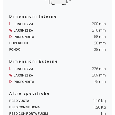
Dimensioni Interne
L
300
mm
LUNGHEZZA
W
210
mm
LARGHEZZA
D
58
mm
PROFONDITÀ
20
mm
COPERCHIO
38
mm
FONDO
Dimensioni Esterne
L
326
mm
LUNGHEZZA
W
269
mm
LARGHEZZA
D
75
mm
PROFONDITÀ
Altre specifiche
1.10
Kg
PESO VUOTA
1.20
Kg
PESO CON SPUGNA
Kg
PESO CON PORTA FUCILI