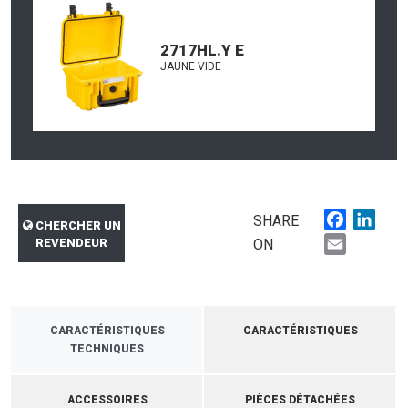
2717HL.Y E
JAUNE VIDE
Faceboo
Link
SHARE
CHERCHER UN
Email
REVENDEUR
ON
CARACTÉRISTIQUES
CARACTÉRISTIQUES
TECHNIQUES
ACCESSOIRES
PIÈCES DÉTACHÉES