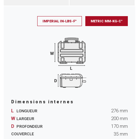
IMPERIAL IN-LBS-F°
METRIC MM-KG-C°
Dimensions internes
L
276
mm
LONGUEUR
W
200
mm
LARGEUR
D
170
mm
PROFONDEUR
35
mm
COUVERCLE