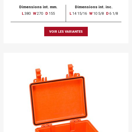
Dimensions int. mm.
Dimensions int. inc.
L
380
W
270
D
155
L
14 15/16
W
10 5/8
D
6 1/8
VOIR LES VARIANTES