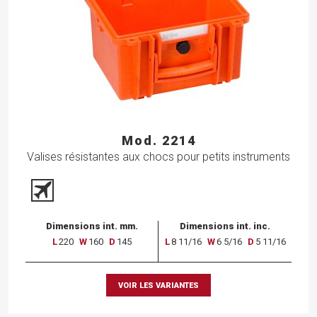
Mod. 2214
Valises résistantes aux chocs pour petits instruments
Dimensions int. mm.
Dimensions int. inc.
L
220
W
160
D
145
L
8 11/16
W
6 5/16
D
5 11/16
VOIR LES VARIANTES