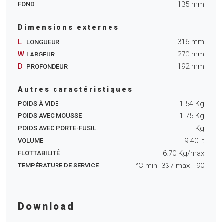
135
mm
FOND
Dimensions externes
L
316
mm
LONGUEUR
W
270
mm
LARGEUR
D
192
mm
PROFONDEUR
Autres caractéristiques
1.54
Kg
POIDS À VIDE
1.75
Kg
POIDS AVEC MOUSSE
Kg
POIDS AVEC PORTE-FUSIL
9.40
lt
VOLUME
6.70
Kg/max
FLOTTABILITÉ
°C min
-33
/ max
+90
TEMPÉRATURE DE SERVICE
Download