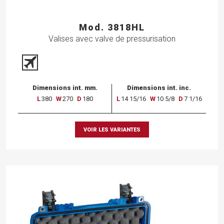
Mod. 3818HL
Valises avec valve de pressurisation
Dimensions int. mm.
Dimensions int. inc.
L
380
W
270
D
180
L
14 15/16
W
10 5/8
D
7 1/16
VOIR LES VARIANTES