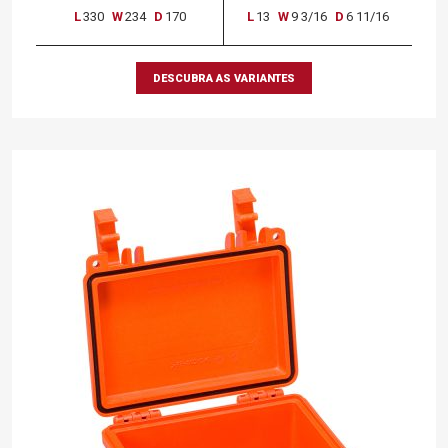
L
330
W
234
D
170
L
13
W
9 3/16
D
6 11/16
DESCUBRA AS VARIANTES