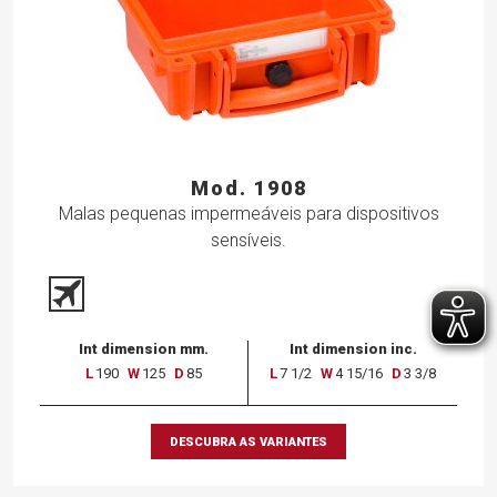
Mod. 1908
Malas pequenas impermeáveis para dispositivos
sensíveis.
Int dimension mm.
Int dimension inc.
L
190
W
125
D
85
L
7 1/2
W
4 15/16
D
3 3/8
DESCUBRA AS VARIANTES