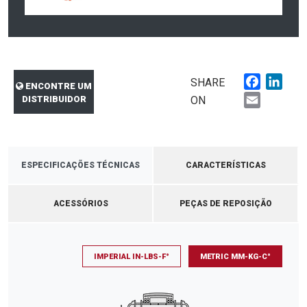
Faceboo
Link
SHARE
ENCONTRE UM
Email
DISTRIBUIDOR
ON
ESPECIFICAÇÕES TÉCNICAS
CARACTERÍSTICAS
ACESSÓRIOS
PEÇAS DE REPOSIÇÃO
IMPERIAL IN-LBS-F°
METRIC MM-KG-C°