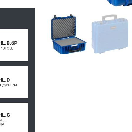
HL.B.6P
PISTOLE
HL.D
 C/SPUGNA
HL.G
IL.
NA