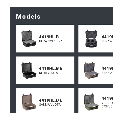
Models
4419HL.B
4419
NERA C/SPUGNA
NERA 6 
4419HL.B E
4419
NERA VUOTA
SABBIA
4419
4419HL.D E
VERDE M
SABBIA VUOTA
C/SPUG