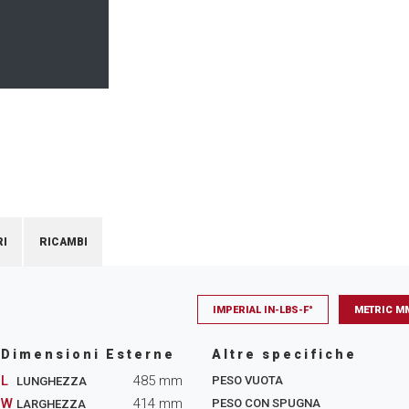
I
RICAMBI
IMPERIAL IN-LBS-F°
METRIC M
Dimensioni Esterne
Altre specifiche
L
485
mm
PESO VUOTA
LUNGHEZZA
W
414
mm
PESO CON SPUGNA
LARGHEZZA