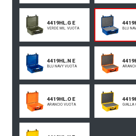
4419HL.G E
4419
VERDE MIL. VUOTA
BLU NA
4419HL.N E
4419
BLU NAVY VUOTA
ARANCI
4419HL.O E
4419
ARANCIO VUOTA
GIALLA