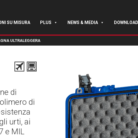
ONI SU MISURA
PLUS
NEWS & MEDIA
DOWNLOA
TAGNA ULTRALEGGERA
ene di
olimero di
esistenza
i urti, ai
67 e MIL