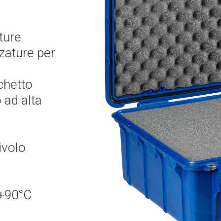
ture
zzature per
chetto
 ad alta
ivolo
 +90°C