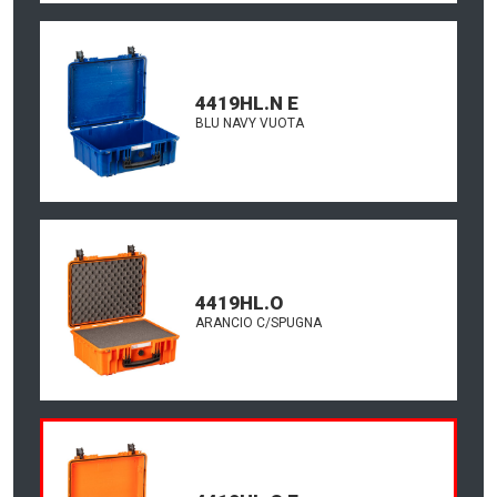
4419HL.N E
BLU NAVY VUOTA
4419HL.O
ARANCIO C/SPUGNA