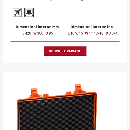
Dimensioni interne mm.
Dimensioni interne inc.
L
420
W
300
D
95
L
16 9/16
W
11 13/16
D
3 3/4
SCOPRI LE VARIANTI