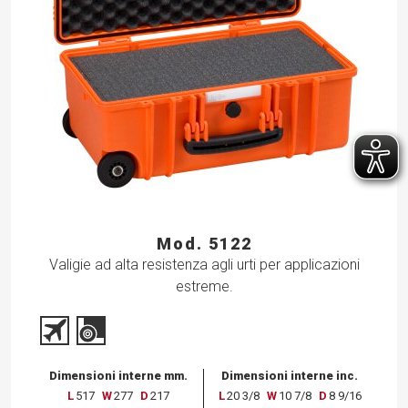
Mod. 5122
Valigie ad alta resistenza agli urti per applicazioni
estreme.
Dimensioni interne mm.
Dimensioni interne inc.
L
517
W
277
D
217
L
20 3/8
W
10 7/8
D
8 9/16