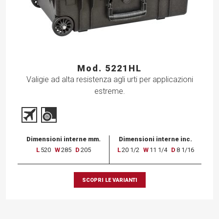
Mod. 5221HL
Valigie ad alta resistenza agli urti per applicazioni
estreme.
Dimensioni interne mm.
Dimensioni interne inc.
L
520
W
285
D
205
L
20 1/2
W
11 1/4
D
8 1/16
SCOPRI LE VARIANTI