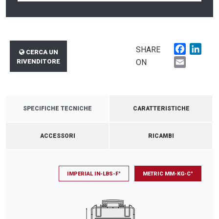
Faceboo
Link
SHARE
CERCA UN
Email
RIVENDITORE
ON
SPECIFICHE TECNICHE
CARATTERISTICHE
ACCESSORI
RICAMBI
IMPERIAL IN-LBS-F°
METRIC MM-KG-C°