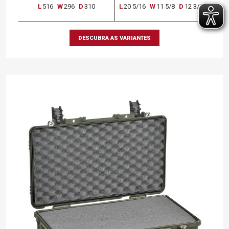
L
516
W
296
D
310
L
20 5/16
W
11 5/8
D
12 3/16
DESCUBRA AS VARIANTES