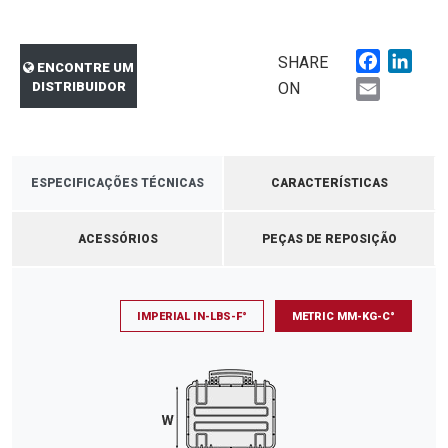
Faceboo
Link
SHARE
ENCONTRE UM
Email
DISTRIBUIDOR
ON
ESPECIFICAÇÕES TÉCNICAS
CARACTERÍSTICAS
ACESSÓRIOS
PEÇAS DE REPOSIÇÃO
IMPERIAL IN-LBS-F°
METRIC MM-KG-C°