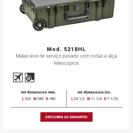
Mod. 5218HL
Malas leve de serviço pesado com rodas e alça
telescópica.
Int dimension mm.
Int dimension inc.
L
520
W
285
D
180
L
20 1/2
W
11 1/4
D
7 1/16
DESCUBRA AS VARIANTES