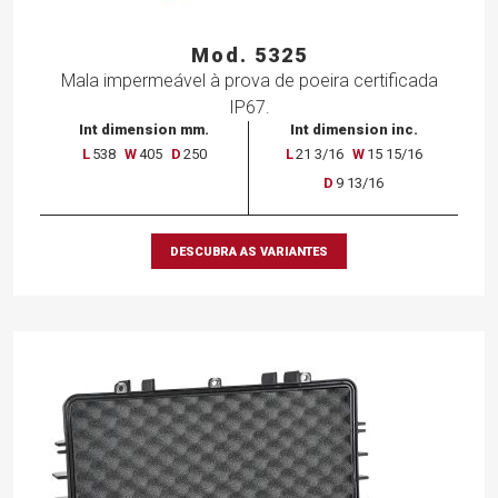
Mod. 5325
Mala impermeável à prova de poeira certificada
IP67.
Int dimension mm.
Int dimension inc.
L
538
W
405
D
250
L
21 3/16
W
15 15/16
D
9 13/16
DESCUBRA AS VARIANTES