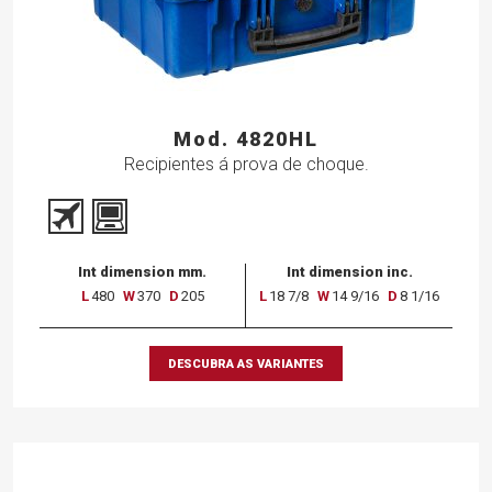
Mod. 4820HL
Recipientes á prova de choque.
Int dimension mm.
Int dimension inc.
L
480
W
370
D
205
L
18 7/8
W
14 9/16
D
8 1/16
DESCUBRA AS VARIANTES