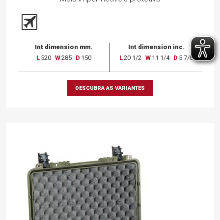
Int dimension mm.
Int dimension inc.
L
520
W
285
D
150
L
20 1/2
W
11 1/4
D
5 7/8
DESCUBRA AS VARIANTES