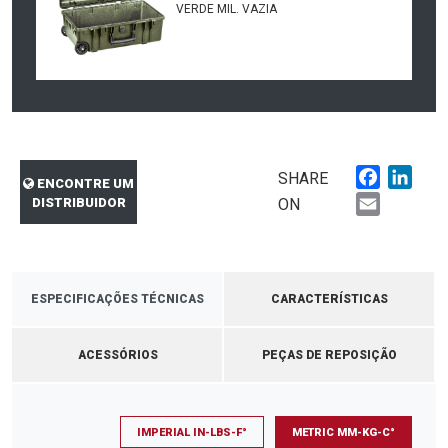
VERDE MIL. VAZIA
Faceboo
Link
SHARE
ENCONTRE UM
Email
DISTRIBUIDOR
ON
ESPECIFICAÇÕES TÉCNICAS
CARACTERÍSTICAS
ACESSÓRIOS
PEÇAS DE REPOSIÇÃO
IMPERIAL IN-LBS-F°
METRIC MM-KG-C°