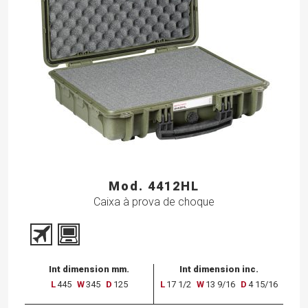
Mod. 4412HL
Caixa à prova de choque
Int dimension mm.
Int dimension inc.
L
445
W
345
D
125
L
17 1/2
W
13 9/16
D
4 15/16