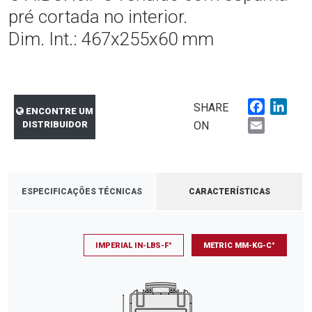
pré cortada no interior.
Dim. Int.: 467x255x60 mm
Faceboo
Link
SHARE
ENCONTRE UM
Email
DISTRIBUIDOR
ON
ESPECIFICAÇÕES TÉCNICAS
CARACTERÍSTICAS
IMPERIAL IN-LBS-F°
METRIC MM-KG-C°