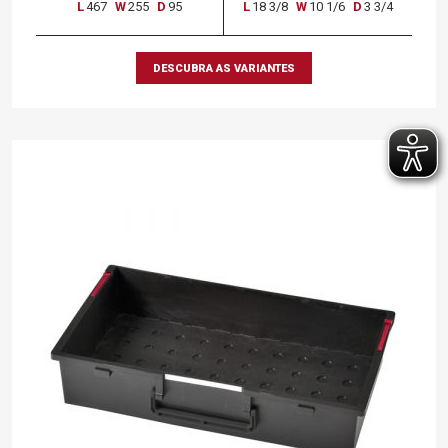
L
467
W
255
D
95
L
18 3/8
W
10 1/6
D
3 3/4
DESCUBRA AS VARIANTES