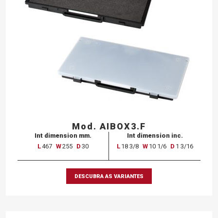
Mod. AIBOX3.F
Int dimension mm.
Int dimension inc.
L
467
W
255
D
30
L
18 3/8
W
10 1/6
D
1 3/16
DESCUBRA AS VARIANTES