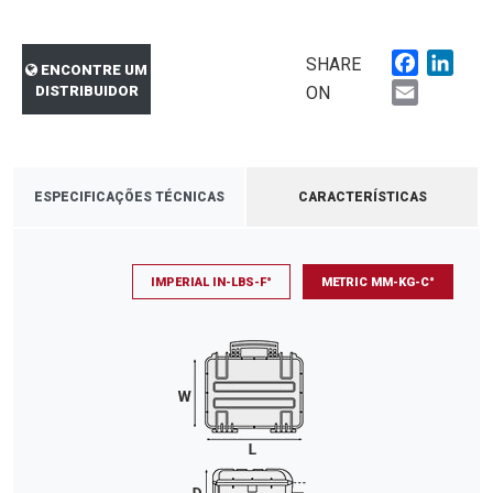
Faceboo
Link
SHARE
ENCONTRE UM
Email
DISTRIBUIDOR
ON
ESPECIFICAÇÕES TÉCNICAS
CARACTERÍSTICAS
IMPERIAL IN-LBS-F°
METRIC MM-KG-C°