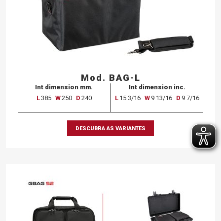
Mod. BAG-L
Int dimension mm.
Int dimension inc.
L
385
W
250
D
240
L
15 3/16
W
9 13/16
D
9 7/16
DESCUBRA AS VARIANTES