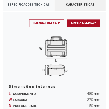
ESPECIFICAÇÕES TÉCNICAS
CARACTERÍSTICAS
IMPERIAL IN-LBS-F°
METRIC MM-KG-C°
Dimensões internas
L
480
mm
COMPRIMENTO
W
370
mm
LARGURA
D
150
mm
PROFUNDIDADE