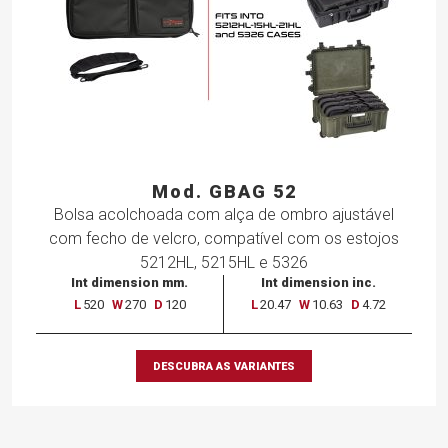
Mod. GBAG 52
Bolsa
acolchoada
com
alça
de
ombro
ajustável
com
fecho
de
velcro,
compatível
com
os
estojos
5212HL,
5215HL
e 5326
Int dimension mm.
Int dimension inc.
L
520
W
270
D
120
L
20.47
W
10.63
D
4.72
DESCUBRA AS VARIANTES