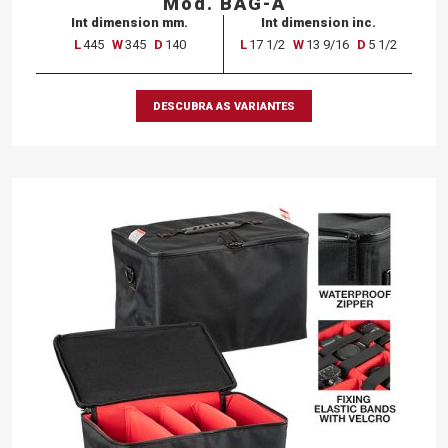
Mod. BAG-A
Int dimension mm.
Int dimension inc.
L
445
W
345
D
140
L
17 1/2
W
13 9/16
D
5 1/2
DESCUBRA AS VARIANTES