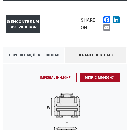
Faceboo
Link
SHARE
ENCONTRE UM
Email
DISTRIBUIDOR
ON
ESPECIFICAÇÕES TÉCNICAS
CARACTERÍSTICAS
IMPERIAL IN-LBS-F°
METRIC MM-KG-C°