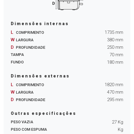
Dimensões internas
L
1735
mm
COMPRIMENTO
W
380
mm
LARGURA
D
250
mm
PROFUNDIDADE
70
mm
TAMPA
180
mm
FUNDO
Dimensões externas
L
1820
mm
COMPRIMENTO
W
470
mm
LARGURA
D
295
mm
PROFUNDIDADE
Outras especificações
27
Kg
PESO VAZIA
Kg
PESO COM ESPUMA