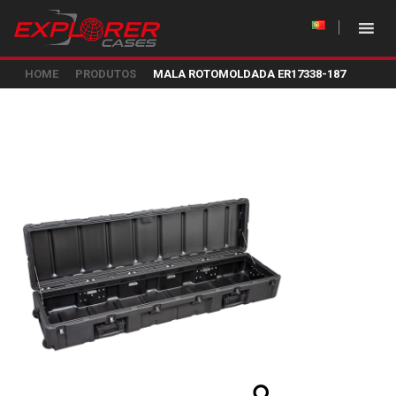
HOME
PRODUTOS
MALA ROTOMOLDADA ER17338-187