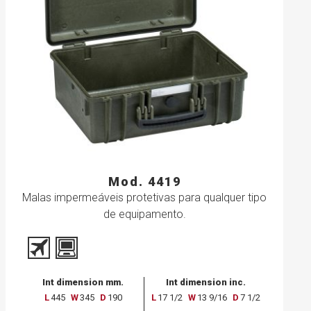
Mod. 4419
Malas impermeáveis protetivas para qualquer tipo
de equipamento.
Int dimension mm.
Int dimension inc.
L
445
W
345
D
190
L
17 1/2
W
13 9/16
D
7 1/2