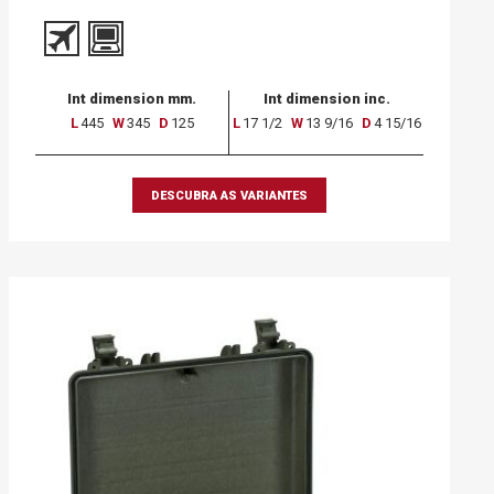
Int dimension mm.
Int dimension inc.
L
445
W
345
D
125
L
17 1/2
W
13 9/16
D
4 15/16
DESCUBRA AS VARIANTES