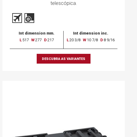
telescópica.
Int dimension mm.
Int dimension inc.
L
517
W
277
D
217
L
20 3/8
W
10 7/8
D
8 9/16
DESCUBRA AS VARIANTES