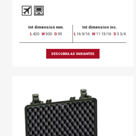
Int dimension mm.
Int dimension inc.
L
420
W
300
D
95
L
16 9/16
W
11 13/16
D
3 3/4
DESCUBRA AS VARIANTES