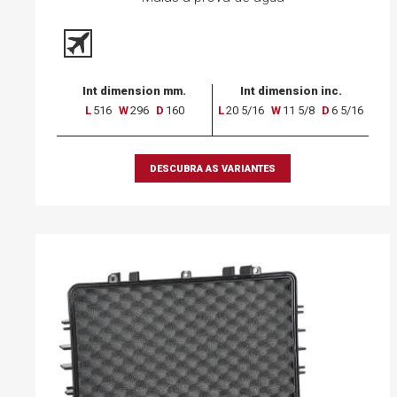
Int dimension mm.
Int dimension inc.
L
516
W
296
D
160
L
20 5/16
W
11 5/8
D
6 5/16
DESCUBRA AS VARIANTES