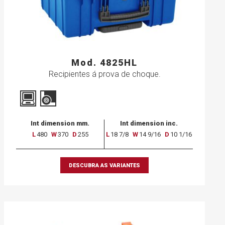
Mod. 4825HL
Recipientes á prova de choque.
Int dimension mm.
Int dimension inc.
L
480
W
370
D
255
L
18 7/8
W
14 9/16
D
10 1/16
DESCUBRA AS VARIANTES