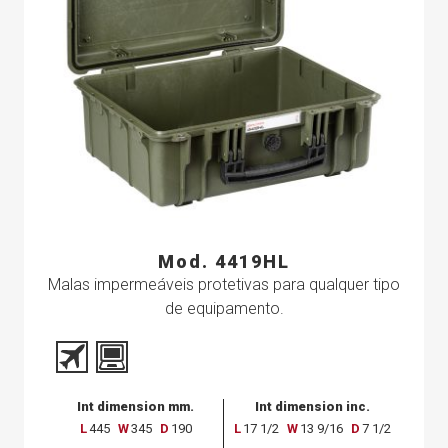
Mod. 4419HL
Malas impermeáveis protetivas para qualquer tipo
de equipamento.
Int dimension mm.
Int dimension inc.
L
445
W
345
D
190
L
17 1/2
W
13 9/16
D
7 1/2