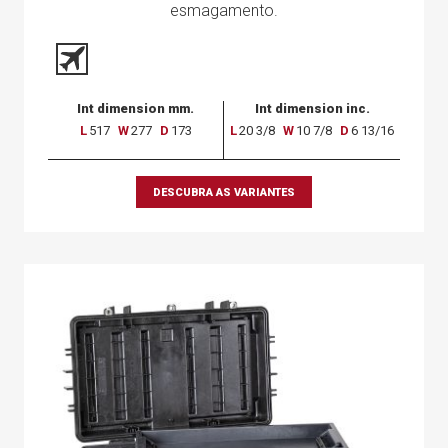
esmagamento.
Int dimension mm.
Int dimension inc.
L
517
W
277
D
173
L
20 3/8
W
10 7/8
D
6 13/16
DESCUBRA AS VARIANTES