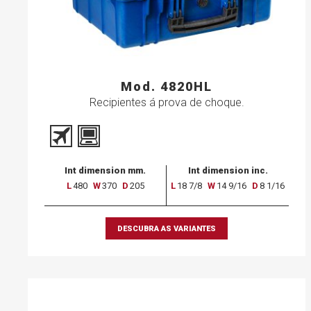
Mod. 4820HL
Recipientes á prova de choque.
Int dimension mm.
Int dimension inc.
L
480
W
370
D
205
L
18 7/8
W
14 9/16
D
8 1/16
DESCUBRA AS VARIANTES