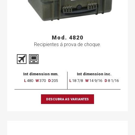
Mod. 4820
Recipientes á prova de choque.
Int dimension mm.
Int dimension inc.
L
480
W
370
D
205
L
18 7/8
W
14 9/16
D
8 1/16
DESCUBRA AS VARIANTES