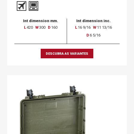
Int dimension mm.
Int dimension inc.
L
420
W
300
D
160
L
16 9/16
W
11 13/16
D
6 5/16
DESCUBRA AS VARIANTES