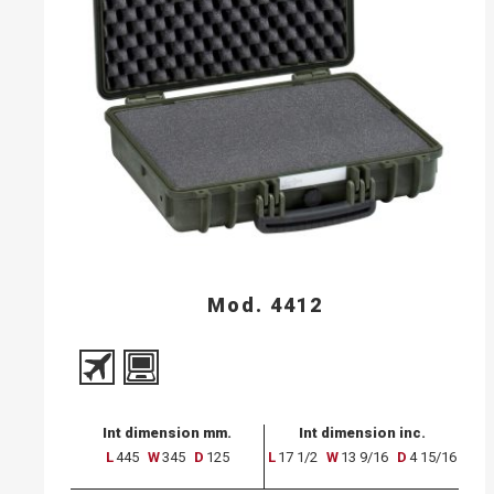
Mod. 4412
Int dimension mm.
Int dimension inc.
L
445
W
345
D
125
L
17 1/2
W
13 9/16
D
4 15/16