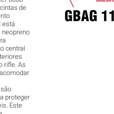
 cintas de
ento
l está
e neopreno
ra
o central
teriores
 rifle. As
a acomodar
 são
a proteger
is. Este
e