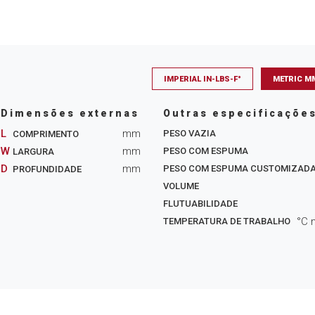
IMPERIAL IN-LBS-F°
METRIC M
Dimensões externas
Outras especificaçõe
L
mm
PESO VAZIA
COMPRIMENTO
W
mm
PESO COM ESPUMA
LARGURA
D
mm
PESO COM ESPUMA CUSTOMIZAD
PROFUNDIDADE
VOLUME
FLUTUABILIDADE
°C 
TEMPERATURA DE TRABALHO