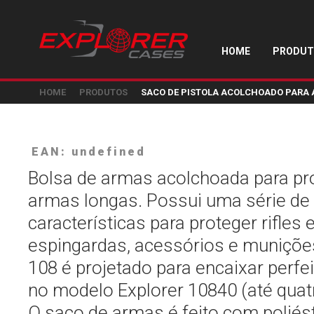
HOME
PRODUT
HOME
PRODUTOS
SACO DE PISTOLA ACOLCHOADO PARA 
EAN: undefined
Bolsa de armas acolchoada para pr
armas longas. Possui uma série de
características para proteger rifles 
espingardas, acessórios e muniçõ
108 é projetado para encaixar perf
no modelo Explorer 10840 (até quat
O saco de armas é feito com poliés