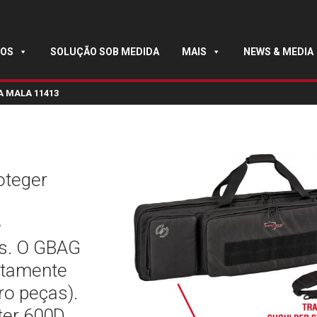
OS
SOLUÇÃO SOB MEDIDA
MAIS
NEWS & MEDIA
A MALA 11413
oteger
e
es. O GBAG
eitamente
ro peças).
ter 600D