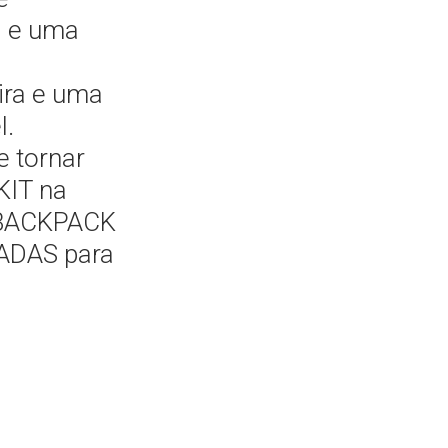
s e uma
eira e uma
l.
e tornar
KIT na
o BACKPACK
ADAS para