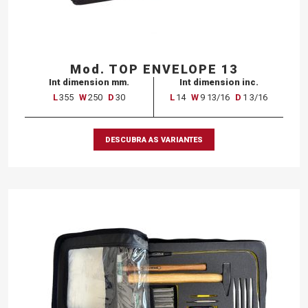
Mod. TOP ENVELOPE 13
Int dimension mm.
Int dimension inc.
L
355
W
250
D
30
L
14
W
9 13/16
D
1 3/16
DESCUBRA AS VARIANTES