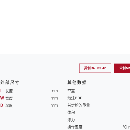
英制IN-LBS-F°
公制MM
外部尺寸
其他数据
L
mm
空重
长度
W
mm
泡沫PDF
宽度
D
mm
带步枪的重量
深度
体积
浮力
°C 
操作温度