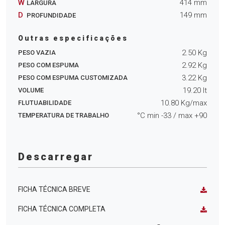
W
414
mm
LARGURA
D
149
mm
PROFUNDIDADE
Outras especificações
2.50
Kg
PESO VAZIA
2.92
Kg
PESO COM ESPUMA
3.22
Kg
PESO COM ESPUMA CUSTOMIZADA
19.20
lt
VOLUME
10.80
Kg/max
FLUTUABILIDADE
°C min
-33
/ max
+90
TEMPERATURA DE TRABALHO
Descarregar
FICHA TÉCNICA BREVE
FICHA TÉCNICA COMPLETA