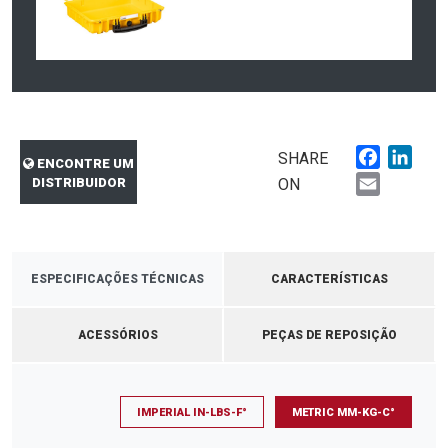
Faceboo
Link
SHARE
ENCONTRE UM
Email
DISTRIBUIDOR
ON
ESPECIFICAÇÕES TÉCNICAS
CARACTERÍSTICAS
ACESSÓRIOS
PEÇAS DE REPOSIÇÃO
IMPERIAL IN-LBS-F°
METRIC MM-KG-C°