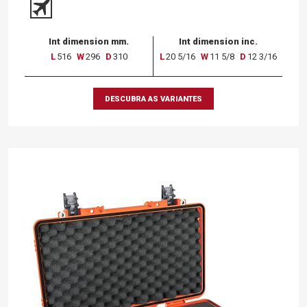
Int dimension mm.
Int dimension inc.
L
516
W
296
D
310
L
20 5/16
W
11 5/8
D
12 3/16
DESCUBRA AS VARIANTES