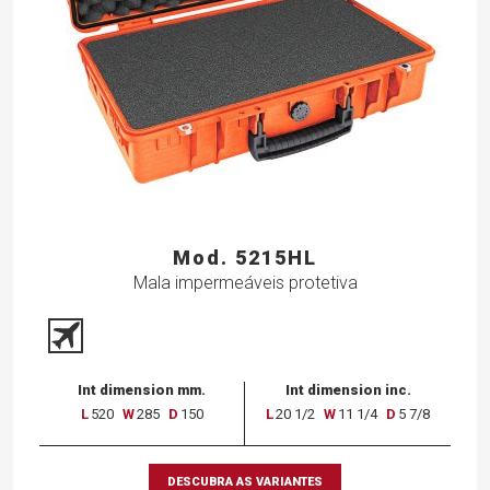
Mod. 5215HL
Mala impermeáveis protetiva
Int dimension mm.
Int dimension inc.
L
520
W
285
D
150
L
20 1/2
W
11 1/4
D
5 7/8
DESCUBRA AS VARIANTES