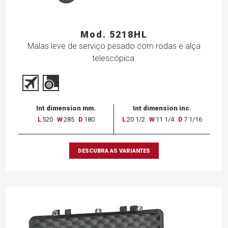
Mod. 5218HL
Malas leve de serviço pesado com rodas e alça
telescópica.
Int dimension mm.
Int dimension inc.
L
520
W
285
D
180
L
20 1/2
W
11 1/4
D
7 1/16
DESCUBRA AS VARIANTES