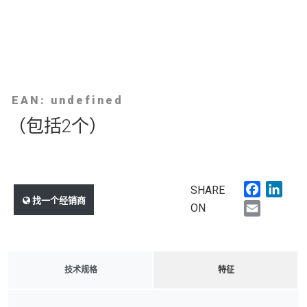
EAN: undefined
（包括2个）
Faceboo
Link
SHARE
找一个经销商
Email
ON
技术规格
特征