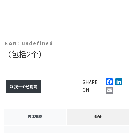
EAN: undefined
（包括2个）
Faceboo
Link
SHARE
找一个经销商
Email
ON
技术规格
特征