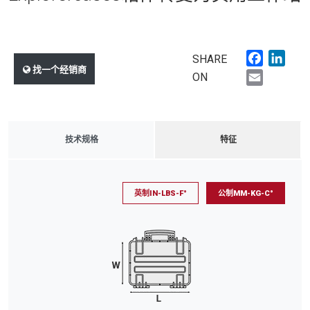
Faceboo
Link
SHARE
找一个经销商
Email
ON
技术规格
特征
英制IN-LBS-F°
公制MM-KG-C°