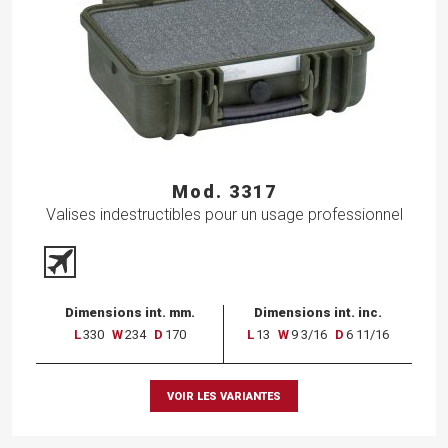
Mod. 3317
Valises indestructibles pour un usage professionnel
Dimensions int. mm.
Dimensions int. inc.
L
330
W
234
D
170
L
13
W
9 3/16
D
6 11/16
VOIR LES VARIANTES