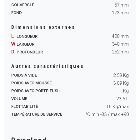
57
mm
COUVERCLE
173
mm
FOND
Dimensions externes
L
420
mm
LONGUEUR
W
340
mm
LARGEUR
D
252
mm
PROFONDEUR
Autres caractéristiques
2.59
Kg
POIDS À VIDE
3.09
Kg
POIDS AVEC MOUSSE
Kg
POIDS AVEC PORTE-FUSIL
23.6
lt
VOLUME
16
Kg/max
FLOTTABILITÉ
°C min
-33
/ max
+90
TEMPÉRATURE DE SERVICE
Download