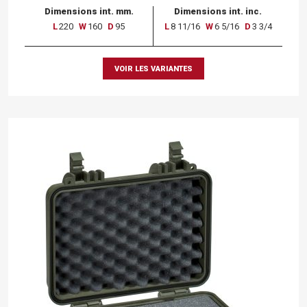
Dimensions int. mm.
Dimensions int. inc.
L
220
W
160
D
95
L
8 11/16
W
6 5/16
D
3 3/4
VOIR LES VARIANTES