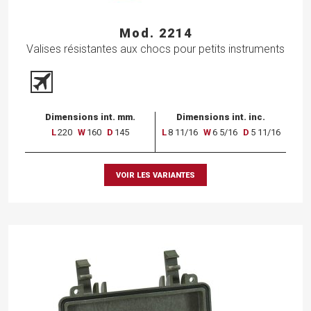
Mod. 2214
Valises résistantes aux chocs pour petits instruments
Dimensions int. mm.
Dimensions int. inc.
L
220
W
160
D
145
L
8 11/16
W
6 5/16
D
5 11/16
VOIR LES VARIANTES