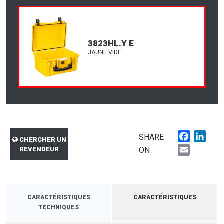
3823HL.Y E
JAUNE VIDE
Faceboo
Link
SHARE
CHERCHER UN
Email
REVENDEUR
ON
CARACTÉRISTIQUES
CARACTÉRISTIQUES
TECHNIQUES