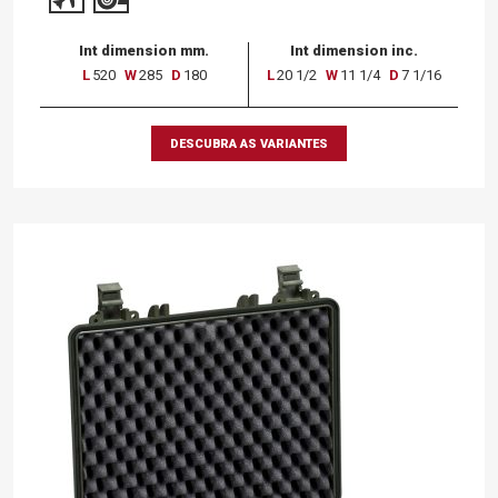
Int dimension mm.
Int dimension inc.
L
520
W
285
D
180
L
20 1/2
W
11 1/4
D
7 1/16
DESCUBRA AS VARIANTES