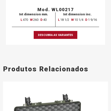
Mod. WL00217
Int dimension mm.
Int dimension inc.
L
470
W
260
D
40
L
18 1/2
W
10 1/4
D
1 9/16
DESCUBRA AS VARIANTES
Produtos Relacionados