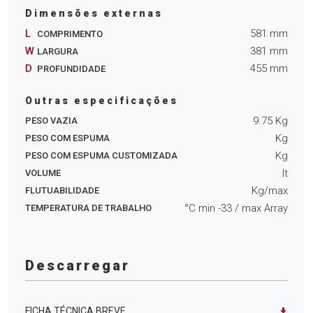
Dimensões externas
L
581
mm
COMPRIMENTO
W
381
mm
LARGURA
D
455
mm
PROFUNDIDADE
Outras especificações
9.75
Kg
PESO VAZIA
Kg
PESO COM ESPUMA
Kg
PESO COM ESPUMA CUSTOMIZADA
lt
VOLUME
Kg/max
FLUTUABILIDADE
°C min
-33
/ max
Array
TEMPERATURA DE TRABALHO
Descarregar
FICHA TÉCNICA BREVE