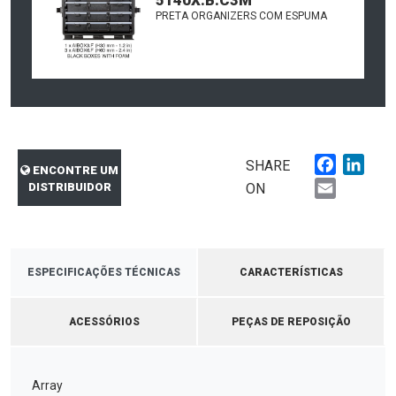
5140X.B.C3M
PRETA ORGANIZERS COM ESPUMA
Faceboo
Link
SHARE
ENCONTRE UM
Email
DISTRIBUIDOR
ON
ESPECIFICAÇÕES TÉCNICAS
CARACTERÍSTICAS
ACESSÓRIOS
PEÇAS DE REPOSIÇÃO
Array