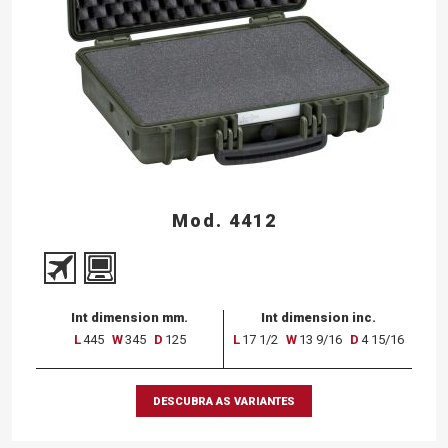
Mod. 4412
Int dimension mm.
Int dimension inc.
L
445
W
345
D
125
L
17 1/2
W
13 9/16
D
4 15/16
DESCUBRA AS VARIANTES