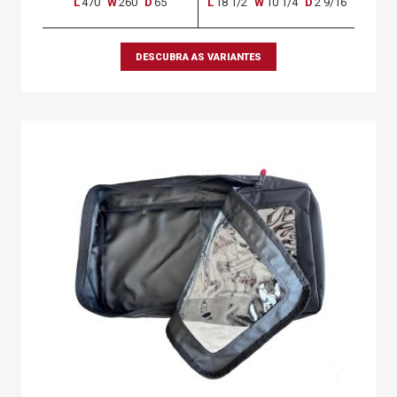
L
470
W
260
D
65
L
18 1/2
W
10 1/4
D
2 9/16
DESCUBRA AS VARIANTES