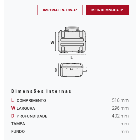
IMPERIAL IN-LBS-F°
METRIC MM-KG-C°
Dimensões internas
L
516
mm
COMPRIMENTO
W
296
mm
LARGURA
D
402
mm
PROFUNDIDADE
mm
TAMPA
mm
FUNDO