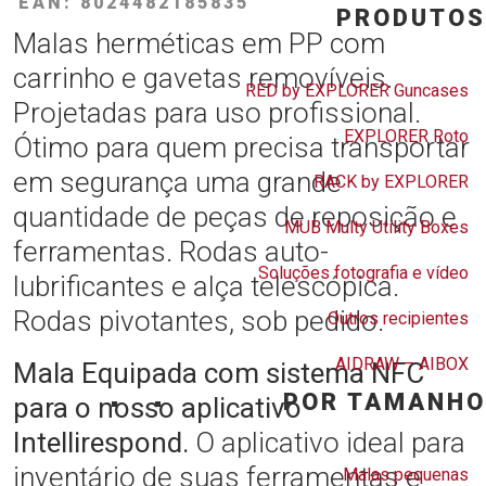
EAN: 8024482185835
PRODUTOS
Malas herméticas em PP com
carrinho e gavetas removíveis.
RED by EXPLORER Guncases
Projetadas para uso profissional.
EXPLORER Roto
Ótimo para quem precisa transportar
em segurança uma grande
RACK by EXPLORER
quantidade de peças de reposição e
MUB Multy Utility Boxes
ferramentas. Rodas auto-
Soluções fotografia e vídeo
lubrificantes e alça telescópica.
Rodas pivotantes, sob pedido.
Outros recipientes
AIDRAW – AIBOX
Mala Equipada com sistema NFC
POR TAMANHO
para o nosso aplicativo
Intellirespond.
O aplicativo ideal para
inventário de suas ferramentas e
Malas pequenas