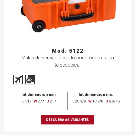
Mod. 5122
Malas de serviço pesado com rodas e alça
telescópica.
Int dimension mm.
Int dimension inc.
L
517
W
277
D
217
L
20 3/8
W
10 7/8
D
8 9/16
DESCUBRA AS VARIANTES