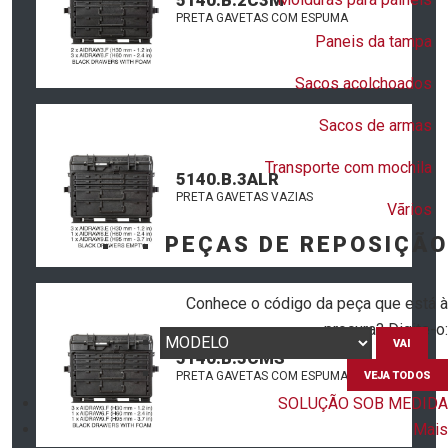
PRETA GAVETAS COM ESPUMA
Paneis da tampa
Sacos acolchoados
Sacos de armas
Transporte com mochila
5140.B.3ALR
PRETA GAVETAS VAZIAS
Vãrios
PEÇAS DE REPOSIÇÃO
Conhece o código da peça que está à
procura? Digite-o:
VAI
5140.B.3CMS
VEJA TODOS
PRETA GAVETAS COM ESPUMA
SOLUÇÃO SOB MEDIDA
Mais