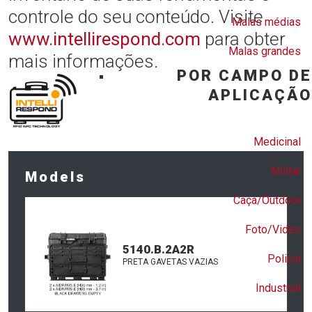
controle do seu conteúdo. Visite
Malas médias
www.intellirespond.com
para obter
Malas grandes
mais informações.
POR CAMPO DE
APLICAÇÃO
Medicinal
Militar
Models
Caça/Outdoor
Foto/Video
5140.B.2A2R
Policia
PRETA GAVETAS VAZIAS
Industrial