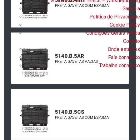
GT Line Code of Ethics – Whistleblowing
PRETA GAVETAS COM ESPUMA
Garantia
Política de Privacidade
Cookie Policy
Condições Gerais Venda
Contato
Onde estamos
5140.B.5AR
Fale connosco
PRETA GAVETAS VAZIAS
Trabalhe connosco
5140.B.5CS
PRETA GAVETAS COM ESPUMA