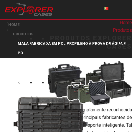
Home
HOME
Produtos
PRODUTOS
PRODUTOS EXPLORER
MALA FABRICADA EM POLIPROPILENO À PROVA DE ÁGUA E
CASES
PÓ
A companhia é amplamente reconhecida
como um dos principais fabricantes de
soluções de transporte inteligente. Tal