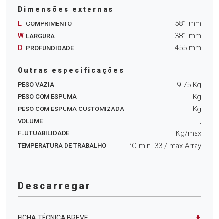
Dimensões externas
L
581
mm
COMPRIMENTO
W
381
mm
LARGURA
D
455
mm
PROFUNDIDADE
Outras especificações
9.75
Kg
PESO VAZIA
Kg
PESO COM ESPUMA
Kg
PESO COM ESPUMA CUSTOMIZADA
lt
VOLUME
Kg/max
FLUTUABILIDADE
°C min
-33
/ max
Array
TEMPERATURA DE TRABALHO
Descarregar
FICHA TÉCNICA BREVE