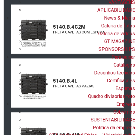
VANTAGENS
APLICABILIDADE
News & Media
Galeria de fotos
5140.B.4C2M
PRETA GAVETAS COM ESPUMA
Galeria de vídeos
GT MAGAZINE
SPONSORSHIPS
Para baixar
Catálogos
Desenhos técnicos
Certificações
5140.B.4L
PRETA GAVETAS VAZIAS
Espumas
Quadro divisorias foto
Empresa
Sobre nós
SUSTENTABILIDADE
Política da empresa
5140.B.4M