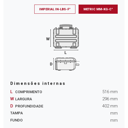
IMPERIAL IN-LBS-F°
METRIC MM-KG-C°
Dimensões internas
L
516
mm
COMPRIMENTO
W
296
mm
LARGURA
D
402
mm
PROFUNDIDADE
mm
TAMPA
mm
FUNDO