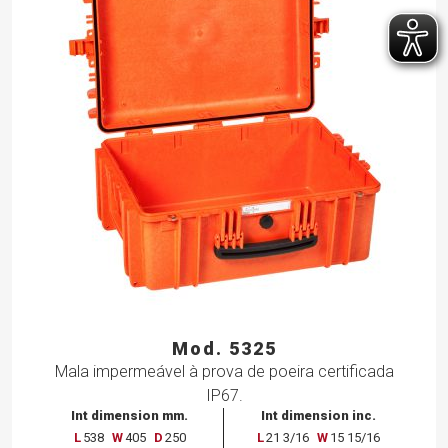
Mod. 5325
Mala impermeável à prova de poeira certificada
IP67.
Int dimension mm.
Int dimension inc.
L
538
W
405
D
250
L
21 3/16
W
15 15/16