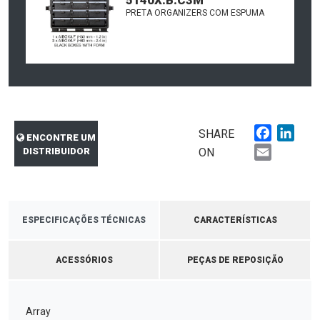
5140X.B.C3M
PRETA ORGANIZERS COM ESPUMA
Faceboo
Link
SHARE
ENCONTRE UM
Email
DISTRIBUIDOR
ON
ESPECIFICAÇÕES TÉCNICAS
CARACTERÍSTICAS
ACESSÓRIOS
PEÇAS DE REPOSIÇÃO
Array