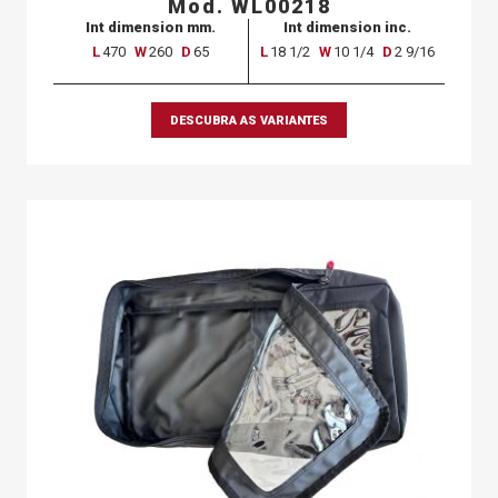
Mod. WL00218
Int dimension mm.
Int dimension inc.
L
470
W
260
D
65
L
18 1/2
W
10 1/4
D
2 9/16
DESCUBRA AS VARIANTES