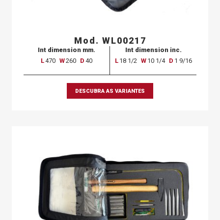
Mod. WL00217
Int dimension mm.
Int dimension inc.
L
470
W
260
D
40
L
18 1/2
W
10 1/4
D
1 9/16
DESCUBRA AS VARIANTES