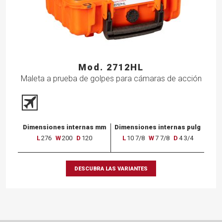
Mod. 2712HL
Maleta a prueba de golpes para cámaras de acción
Dimensiones internas mm
Dimensiones internas pulg
L
276
W
200
D
120
L
10 7/8
W
7 7/8
D
4 3/4
DESCUBRA LAS VARIANTES