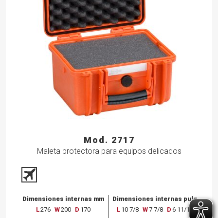
Mod. 2717
Maleta protectora para equipos delicados
Dimensiones internas mm
Dimensiones internas pulg
L
276
W
200
D
170
L
10 7/8
W
7 7/8
D
6 11/16