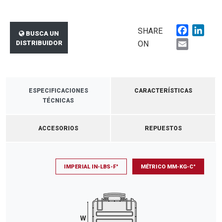
Faceboo
Link
SHARE
BUSCA UN
Email
DISTRIBUIDOR
ON
ESPECIFICACIONES
CARACTERÍSTICAS
TÉCNICAS
ACCESORIOS
REPUESTOS
IMPERIAL IN-LBS-F°
MÉTRICO MM-KG-C°