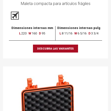
Maleta compacta para artículos frágiles
Dimensiones internas mm
Dimensiones internas pulg
L
220
W
160
D
95
L
8 11/16
W
6 5/16
D
3 3/4
DESCUBRA LAS VARIANTES